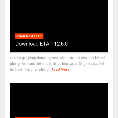
PHẦN MỀM ETAP
Download ETAP 12.6.0
ETAP là giải pháp doanh nghiệp toàn diện nhất cho thiết kế, mô
phỏng, vận hành, kiểm soát, tối ưu hóa, và tự động hóa của thế
hệ, truyền tải, phân phố [...]
Read More