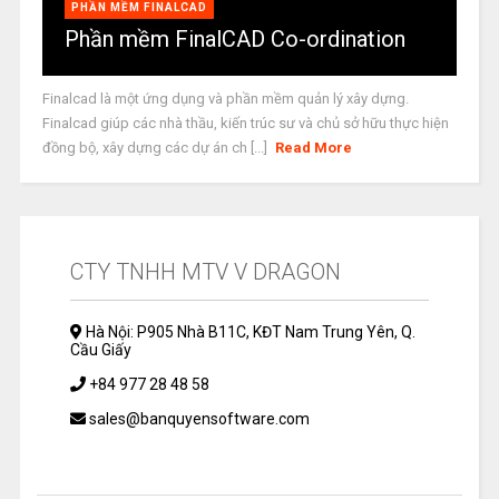
PHẦN MỀM FINALCAD
Phần mềm FinalCAD Co-ordination
Finalcad là một ứng dụng và phần mềm quản lý xây dựng.
Finalcad giúp các nhà thầu, kiến trúc sư và chủ sở hữu thực hiện
đồng bộ, xây dựng các dự án ch [...]
Read More
CTY TNHH MTV V DRAGON
Hà Nội: P905 Nhà B11C, KĐT Nam Trung Yên, Q.
Cầu Giấy
+84 977 28 48 58
sales@banquyensoftware.com