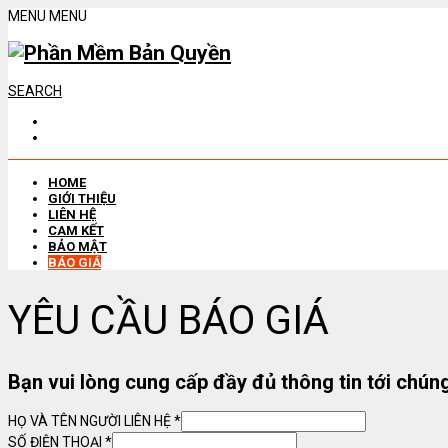
MENU
MENU
SEARCH
HOME
GIỚI THIỆU
LIÊN HỆ
CAM KẾT
BẢO MẬT
BÁO GIÁ
YÊU CẦU BÁO GIÁ
Bạn vui lòng cung cấp đầy đủ thông tin tới chúng
HỌ VÀ TÊN NGƯỜI LIÊN HỆ
*
SỐ ĐIỆN THOẠI
*