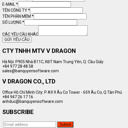
E-MAIL
*
TÊN CÔNG TY
*
TÊN PHẦN MỀM
*
SỐ LƯỢNG
*
CÁC YÊU CẦU KHÁC
GỬI YÊU CẦU
CTY TNHH MTV V DRAGON
Hà Nội: P905 Nhà B11C, KĐT Nam Trung Yên, Q. Cầu Giấy
+84 977 28 48 58
sales@banquyensoftware.com
V DRAGON CO., LTD
Office Hồ Chí Minh City: P A9.9 Âu Cơ Tower - 659 Âu Cơ, Q.Tân Phú
+84 947 26 17 16
anhduc@banquyensoftware.com
SUBSCRIBE