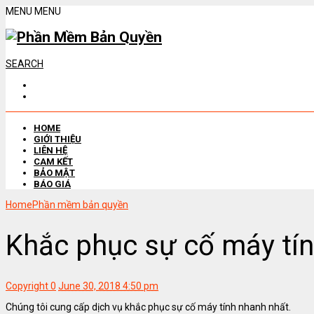
MENU
MENU
SEARCH
HOME
GIỚI THIỆU
LIÊN HỆ
CAM KẾT
BẢO MẬT
BÁO GIÁ
Home
Phần mềm bản quyền
Khắc phục sự cố máy tí
Copyright
0
June 30, 2018 4:50 pm
Chúng tôi cung cấp dịch vụ khắc phục sự cố máy tính nhanh nhất.