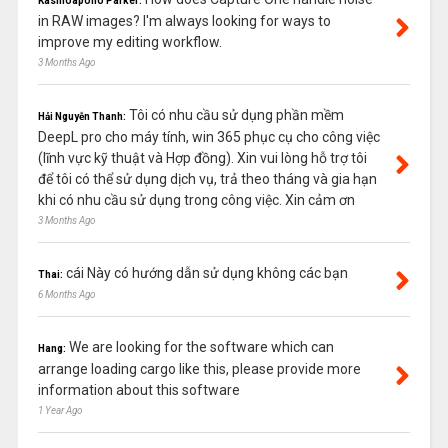
Kasinoapollo Parker:
in RAW images? I'm always looking for ways to
improve my editing workflow.
3 Months Ago
Tôi có nhu cầu sử dụng phần mềm
Hải Nguyễn Thanh:
DeepL pro cho máy tính, win 365 phục cụ cho công việc
(lĩnh vực kỹ thuật và Hợp đồng). Xin vui lòng hỗ trợ tôi
để tôi có thể sử dụng dịch vụ, trả theo tháng và gia hạn
khi có nhu cầu sử dụng trong công việc. Xin cảm ơn
3 Months Ago
cái Này có hướng dẫn sử dụng không các bạn
Thai:
6 Months Ago
We are looking for the software which can
Hang:
arrange loading cargo like this, please provide more
information about this software
1 Year Ago