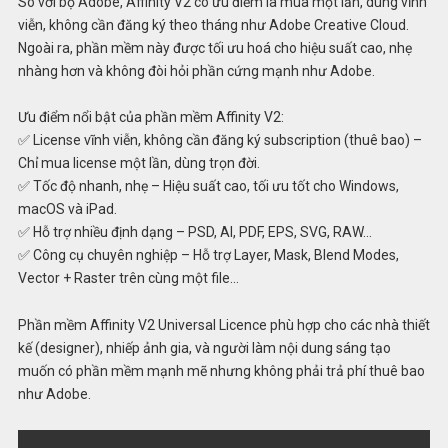
So với bộ Adobe, Affinity V2 có ưu điểm là mua một lần, dùng vĩnh
viễn, không cần đăng ký theo tháng như Adobe Creative Cloud.
Ngoài ra, phần mềm này được tối ưu hoá cho hiệu suất cao, nhẹ
nhàng hơn và không đòi hỏi phần cứng mạnh như Adobe.
Ưu điểm nổi bật của phần mềm Affinity V2:
✅ License vĩnh viễn, không cần đăng ký subscription (thuê bao) –
Chỉ mua license một lần, dùng trọn đời.
✅ Tốc độ nhanh, nhẹ – Hiệu suất cao, tối ưu tốt cho Windows,
macOS và iPad.
✅ Hỗ trợ nhiều định dạng – PSD, AI, PDF, EPS, SVG, RAW…
✅ Công cụ chuyên nghiệp – Hỗ trợ Layer, Mask, Blend Modes,
Vector + Raster trên cùng một file…
Phần mềm Affinity V2 Universal Licence phù hợp cho các nhà thiết
kế (designer), nhiếp ảnh gia, và người làm nội dung sáng tạo
muốn có phần mềm mạnh mẽ nhưng không phải trả phí thuê bao
như Adobe.