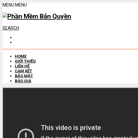
MENU
MENU
SEARCH
HOME
GIỚI THIỆU
LIÊN HỆ
CAM KẾT
BẢO MẬT
BÁO GIÁ