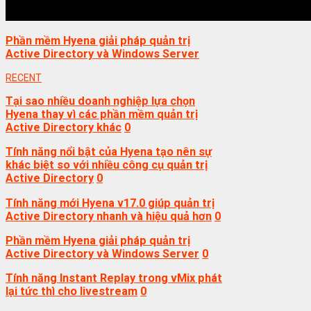
Phần mềm Hyena giải pháp quản trị
Active Directory và Windows Server
RECENT
Tại sao nhiều doanh nghiệp lựa chọn
Hyena thay vì các phần mềm quản trị
Active Directory khác
0
Tính năng nổi bật của Hyena tạo nên sự
khác biệt so với nhiều công cụ quản trị
Active Directory
0
Tính năng mới Hyena v17.0 giúp quản trị
Active Directory nhanh và hiệu quả hơn
0
Phần mềm Hyena giải pháp quản trị
Active Directory và Windows Server
0
Tính năng Instant Replay trong vMix phát
lại tức thì cho livestream
0