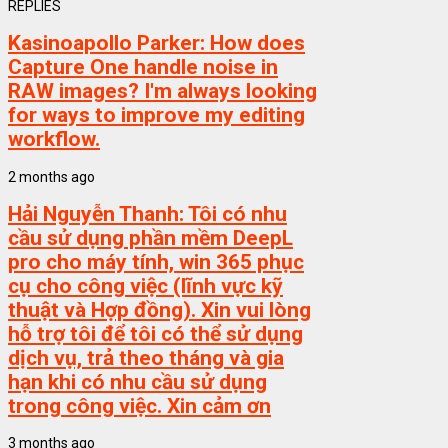
REPLIES
Kasinoapollo Parker:
How does
Capture One handle noise in
RAW images? I'm always looking
for ways to improve my editing
workflow.
2 months ago
Hải Nguyễn Thanh:
Tôi có nhu
cầu sử dụng phần mềm DeepL
pro cho máy tính, win 365 phục
cụ cho công việc (lĩnh vực kỹ
thuật và Hợp đồng). Xin vui lòng
hỗ trợ tôi để tôi có thể sử dụng
dịch vụ, trả theo tháng và gia
hạn khi có nhu cầu sử dụng
trong công việc. Xin cảm ơn
3 months ago