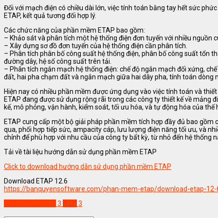
Đối với mạch điện có chiều dài lớn, việc tính toán bằng tay hết sức ph
ETAP, kết quả tương đối hợp lý.
Các chức năng của phần mềm ETAP bao gồm:
– Khảo sát và phân tích một hệ thống điện đơn tuyến với nhiều nguồn c
– Xây dựng sơ đồ đơn tuyến của hệ thống điện cần phân tích.
– Phân tích phân bố công suất hệ thống điện, phân bố công suất tổn thấ
đường dây, hệ số công suất trên tải.
– Phân tích ngắn mạch hệ thống điện: chế độ ngắn mạch đối xứng, c
đất, hai pha chạm đất và ngắn mạch giữa hai dây pha, tính toán dòng
Hiện nay có nhiều phần mềm được ứng dụng vào việc tính toán và thiế
ETAP đang được sử dụng rộng rãi trong các công ty thiết kế về mảng đi
kế, mô phỏng, vận hành, kiểm soát, tối ưu hóa, và tự động hóa của thế h
ETAP cung cấp một bộ giải pháp phần mềm tích hợp đầy đủ bao gồm cả
qua, phối hợp tiếp sức, ampacity cáp, lưu lượng điện năng tối ưu, và 
chỉnh để phù hợp với nhu cầu của công ty bất kỳ, từ nhỏ đến hệ thống n
Tải về tài liệu hướng dẫn sử dụng phần mềm ETAP
Click to download hướng dẫn sử dụng phần mềm ETAP
Download ETAP 12.6
https://banquyensoftware.com/phan-mem-etap/download-etap-12-6-
Phần mềm ETAP
3
etap
3