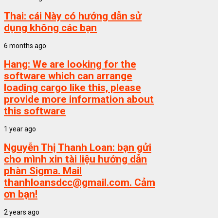
Thai:
cái Này có hướng dẫn sử
dụng không các bạn
6 months ago
Hang:
We are looking for the
software which can arrange
loading cargo like this, please
provide more information about
this software
1 year ago
Nguyễn Thị Thanh Loan:
bạn gửi
cho mình xin tài liệu hướng dẫn
phàn Sigma. Mail
thanhloansdcc@gmail.com. Cảm
ơn bạn!
2 years ago