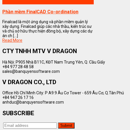
Phần mềm FinalCAD
Phần mềm FinalCAD Co-ordination
Finalcad là một ứng dụng và phần mềm quản lý
xây dựng. Finalcad giúp các nhà thầu, kiến trúc sư
và chủ sở hữu thực hiện đồng bộ, xây dựng các dự
án ch [...]
Read More
CTY TNHH MTV V DRAGON
Hà Nội: P905 Nhà B11C, KĐT Nam Trung Yên, Q. Cầu Giấy
+84 977 28 48 58
sales@banquyensoftware.com
V DRAGON CO., LTD
Office Hồ Chí Minh City: P A9.9 Âu Cơ Tower - 659 Âu Cơ, Q.Tân Phú
+84 947 26 17 16
anhduc@banquyensoftware.com
SUBSCRIBE