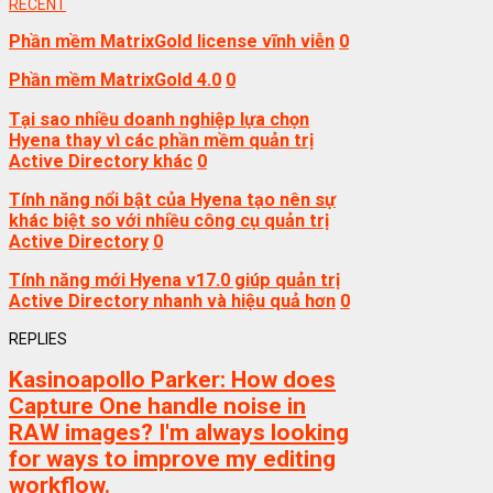
RECENT
Phần mềm MatrixGold license vĩnh viễn
0
Phần mềm MatrixGold 4.0
0
Tại sao nhiều doanh nghiệp lựa chọn
Hyena thay vì các phần mềm quản trị
Active Directory khác
0
Tính năng nổi bật của Hyena tạo nên sự
khác biệt so với nhiều công cụ quản trị
Active Directory
0
Tính năng mới Hyena v17.0 giúp quản trị
Active Directory nhanh và hiệu quả hơn
0
REPLIES
Kasinoapollo Parker:
How does
Capture One handle noise in
RAW images? I'm always looking
for ways to improve my editing
workflow.