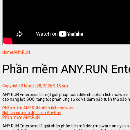
Home
ANY.RUN
Phần mềm ANY.RUN Ente
Copyright
0
March 28, 2026 9:15 pm
ANY.RUN Enterprise là một giải pháp toàn diện cho phân tích malware v
cao năng lực SOC, tăng tốc phản ứng sự cố và đảm bảo tuân thủ bảo m
Phần mềm ANY.RUN phân tích malware
Nghiên cứu mã độc trên AnyRun
Phần mềm ANY.RUN
ANY.RUN Enterprise là giải pháp phân tích mã độc (malware analysis s