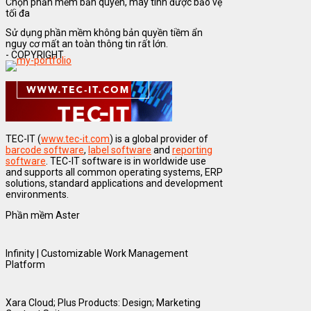
Chọn phần mềm bản quyền, máy tính được bảo vệ
tối đa
Sử dụng phần mềm không bản quyền tiềm ẩn
nguy cơ mất an toàn thông tin rất lớn.
- COPYRIGHT
TEC-IT (
www.tec-it.com
) is a global provider of
barcode software
,
label software
and
reporting
software
. TEC-IT software is in worldwide use
and supports all common operating systems, ERP
solutions, standard applications and development
environments.
Phần mềm Aster
Infinity | Customizable Work Management
Platform
Xara Cloud; Plus Products: Design; Marketing