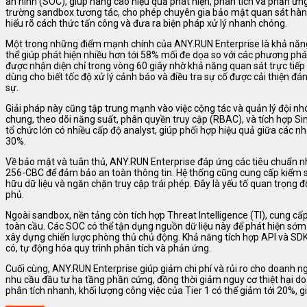
an ninh (SOC), giúp nâng cao hiệu quả phát hiện, phân tích và phản ứ
trường sandbox tương tác, cho phép chuyên gia bảo mật quan sát hành 
hiểu rõ cách thức tấn công và đưa ra biện pháp xử lý nhanh chóng.
Một trong những điểm mạnh chính của ANY.RUN Enterprise là khả năng 
thể giúp phát hiện nhiều hơn tới 58% mối đe dọa so với các phương phá
được nhận diện chỉ trong vòng 60 giây nhờ khả năng quan sát trực tiế
dùng cho biết tốc độ xử lý cảnh báo và điều tra sự cố được cải thiện đá
sự.
Giải pháp này cũng tập trung mạnh vào việc cộng tác và quản lý đội nh
chung, theo dõi năng suất, phân quyền truy cập (RBAC), và tích hợp Sin
tổ chức lớn có nhiều cấp độ analyst, giúp phối hợp hiệu quả giữa các nh
30%.
Về bảo mật và tuân thủ, ANY.RUN Enterprise đáp ứng các tiêu chuẩn nh
256-CBC để đảm bảo an toàn thông tin. Hệ thống cũng cung cấp kiểm soá
hữu dữ liệu và ngăn chặn truy cập trái phép. Đây là yếu tố quan trọng đ
phủ.
Ngoài sandbox, nền tảng còn tích hợp Threat Intelligence (TI), cung cấp
toàn cầu. Các SOC có thể tận dụng nguồn dữ liệu này để phát hiện sớm
xây dựng chiến lược phòng thủ chủ động. Khả năng tích hợp API và SD
có, tự động hóa quy trình phân tích và phản ứng.
Cuối cùng, ANY.RUN Enterprise giúp giảm chi phí và rủi ro cho doanh ng
nhu cầu đầu tư hạ tầng phần cứng, đồng thời giảm nguy cơ thiệt hại d
phân tích nhanh, khối lượng công việc của Tier 1 có thể giảm tới 20%, 