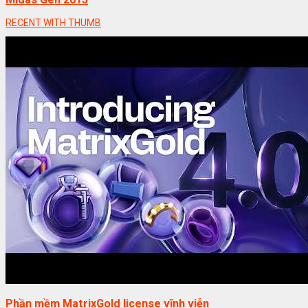
RECENT WITH THUMB
Phần mềm MatrixGold license vĩnh viễn