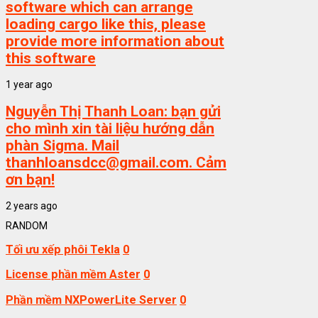
software which can arrange
loading cargo like this, please
provide more information about
this software
1 year ago
Nguyễn Thị Thanh Loan:
bạn gửi
cho mình xin tài liệu hướng dẫn
phàn Sigma. Mail
thanhloansdcc@gmail.com. Cảm
ơn bạn!
2 years ago
RANDOM
Tối ưu xếp phôi Tekla
0
License phần mềm Aster
0
Phần mềm NXPowerLite Server
0