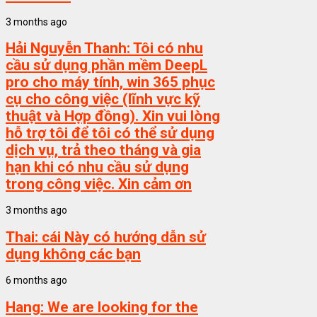
3 months ago
Hải Nguyễn Thanh:
Tôi có nhu
cầu sử dụng phần mềm DeepL
pro cho máy tính, win 365 phục
cụ cho công việc (lĩnh vực kỹ
thuật và Hợp đồng). Xin vui lòng
hỗ trợ tôi để tôi có thể sử dụng
dịch vụ, trả theo tháng và gia
hạn khi có nhu cầu sử dụng
trong công việc. Xin cảm ơn
3 months ago
Thai:
cái Này có hướng dẫn sử
dụng không các bạn
6 months ago
Hang:
We are looking for the