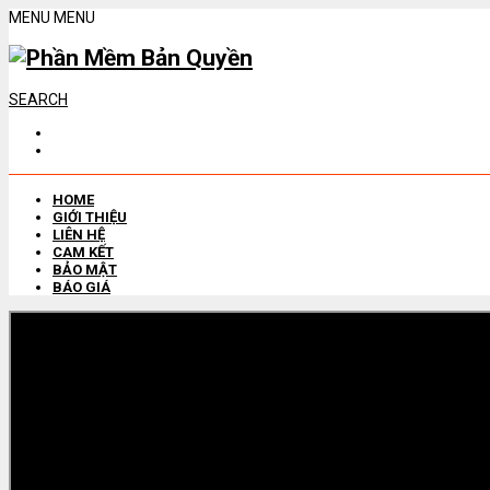
MENU
MENU
SEARCH
HOME
GIỚI THIỆU
LIÊN HỆ
CAM KẾT
BẢO MẬT
BÁO GIÁ