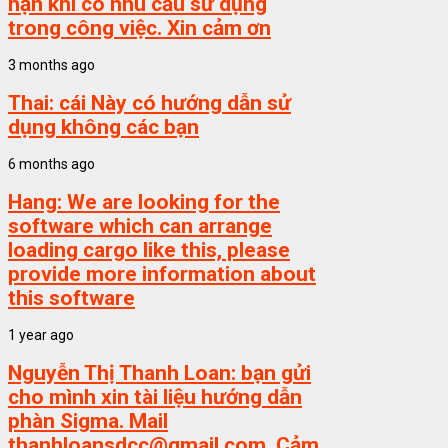
hạn khi có nhu cầu sử dụng
trong công việc. Xin cảm ơn
3 months ago
Thai:
cái Này có hướng dẫn sử
dụng không các bạn
6 months ago
Hang:
We are looking for the
software which can arrange
loading cargo like this, please
provide more information about
this software
1 year ago
Nguyễn Thị Thanh Loan:
bạn gửi
cho mình xin tài liệu hướng dẫn
phàn Sigma. Mail
thanhloansdcc@gmail.com. Cảm