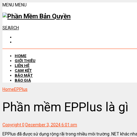
MENU
MENU
SEARCH
HOME
GIỚI THIỆU
LIÊN HỆ
CAM KẾT
BẢO MẬT
BÁO GIÁ
Home
EPPlus
Phần mềm EPPlus là gì
Copyright
0
December 3, 2024 6:01 pm
EPPlus đã được sử dụng rộng rãi trong nhiều môi trường .NET khác nha