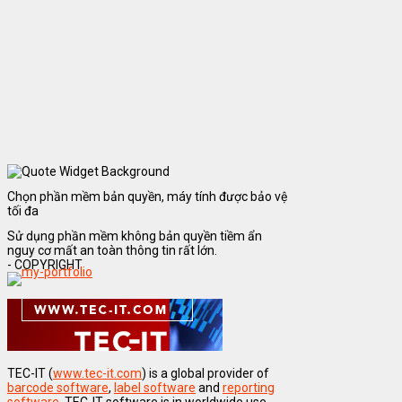
Chọn phần mềm bản quyền, máy tính được bảo vệ
tối đa
Sử dụng phần mềm không bản quyền tiềm ẩn
nguy cơ mất an toàn thông tin rất lớn.
- COPYRIGHT
TEC-IT (
www.tec-it.com
) is a global provider of
barcode software
,
label software
and
reporting
software
. TEC-IT software is in worldwide use