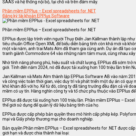
SAAS và hệ thống nội bộ, tại chỗ và trên đám mây.
Phần mềm EPPlus – Excel spreadsheets for .NET
Đăng ký tài khoản EPPlus Software
Phần mềm EPPlus – Excel spreadsheets for .NET
EPPlus được lập trình viên người Thụy Điển Jan Källman thành lập n
tiêu chuẩn Office Open XML để biểu diễn bảng tính còn khá mới và khô
một vài năm, anh trai Mats Alm đã tham gia cùng anh. Dự án đã tạo cơ hộ
tranh giành Commodore 64 vào những năm tám mươi, cùng nhau xây 
Nhờ tính năng phong phú, hiệu suất và chất lượng, EPPlus đã sớm trở nê
giới. Tính đến năm 2024, nó đã được tải xuống hơn 100 triệu lần trên Nu
Jan Källman và Mats Alm thành lập EPPlus Software AB vào năm 2019 để
và công việc toàn thời gian, việc duy trì và phát triển một dự án có quy
khó khăn đối với họ. Kể từ đó, công ty đã tăng trưởng đều đặn cả về d
mềm có uy tín. Hàng nghìn công ty và tổ chức phụ thuộc vào EPPlus để 
EPPlus đã được tải xuống hơn 100 triệu lần. Phần mềm EPPlus – Excel
thế giới sử dụng để quản lý dữ liệu bảng tính của họ.
EPPlus được cấp phép bản quyền theo mô hình cấp phép kép. Polyfor
mại và Giấy phép thương mại cho doanh nghiệp.
Bản quyền Phần mềm EPPlus – Excel spreadsheets for .NET được cấp ph
giới hạn và được chia thành hai loại: