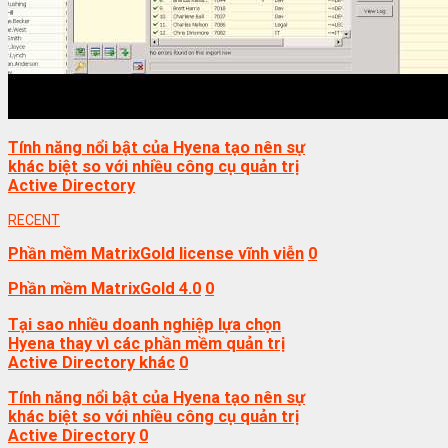
Tính năng nổi bật của Hyena tạo nên sự
khác biệt so với nhiều công cụ quản trị
Active Directory
RECENT
Phần mềm MatrixGold license vĩnh viễn
0
Phần mềm MatrixGold 4.0
0
Tại sao nhiều doanh nghiệp lựa chọn
Hyena thay vì các phần mềm quản trị
Active Directory khác
0
Tính năng nổi bật của Hyena tạo nên sự
khác biệt so với nhiều công cụ quản trị
Active Directory
0