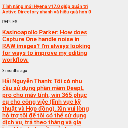
Tính năng mới Hyena v17.0 giúp quản trị
Active Directory nhanh và hiệu quả hơn
0
REPLIES
Kasinoapollo Parker:
How does
Capture One handle noise in
RAW images? I'm always looking
for ways to improve my editing
workflow.
3 months ago
Hải Nguyễn Thanh:
Tôi có nhu
cầu sử dụng phần mềm DeepL
pro cho máy tính, win 365 phục
cụ cho công việc (lĩnh vực kỹ
thuật và Hợp đồng). Xin vui lòng
hỗ trợ tôi để tôi có thể sử dụng
dịch vụ, trả theo tháng và gia