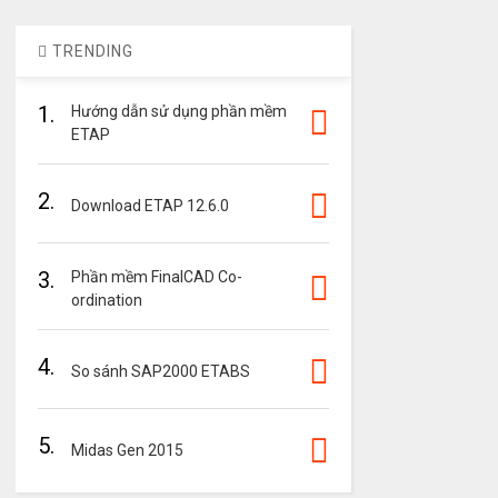
TRENDING
1.
Hướng dẫn sử dụng phần mềm
ETAP
2.
Download ETAP 12.6.0
3.
Phần mềm FinalCAD Co-
ordination
4.
So sánh SAP2000 ETABS
5.
Midas Gen 2015