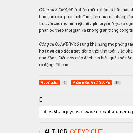
Công cụ SIGMA/W
là phần mềm phần tử hữu hạn 
bao gồm các phân tích đơn giản như mô phỏng đàn h
trúc với các
mô hình vật liệu phi tuyến
. Việc sử d
phân bố theo thời gian và không gian trong công tr
Công cụ QUAKE/W
bổ sung khả năng mô phỏng
tá
hoặc va đập đột ngột
, đồng thời tính toán việc ph
dao động. Điều này giúp đánh giá hiệu quả khả năn
ro động đất cao.
GeoStudio
Phần mềm GEO SLOPE
9
58
AUTHOR:
COPYRIGHT