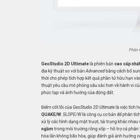
Phần 
GeoStudio 2D Ultimate
là phiên bản
cao cấp nhấ
địa kỹ thuật so với bản
Advanced
bằng cách bổ su
thời cho phép tích hợp kết quả phần tử hữu hạn vào
thuật yêu cầu mô phỏng sâu sắc hơn về hành vi của
phức tạp và ảnh hưởng của động đất.
Điểm cốt lõi của
GeoStudio 2D Ultimate
là việc tích 
QUAKE/W
.
SLOPE/W
là công cụ cơ bản để phân tíc
xử lý các hình dạng mặt trượt, tải trọng khác nhau 
ngầm
trong môi trường rỗng xốp – hỗ trợ cả phân t
hòa lẫn không bão hòa, giúp đánh giá ảnh hưởng c