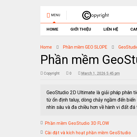
MENU
HOME
GIỚI THIỆU
LIÊN HỆ
CA
Home
Phần mềm GEO SLOPE
GeoStudi
Phần mềm GeoStu
Copyright
0
March 1, 2026 5:45 pm
GeoStudio 2D Ultimate là giải pháp phân tí
từ ổn định taluy, dòng chảy ngầm đến biến
nhìn sâu và đa chiều hơn về hành vi đất đá t
Phần mềm GeoStudio 3D FLOW
Cài đặt và kích hoạt phần mềm GeoStudio