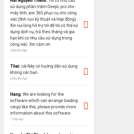
Hải Nguyễn Thanh:
Tôi có nhu cầu
sử dụng phần mềm DeepL pro cho
máy tính, win 365 phục cụ cho công
việc (lĩnh vực kỹ thuật và Hợp đồng).
Xin vui lòng hỗ trợ tôi để tôi có thể sử
dụng dịch vụ, trả theo tháng và gia
hạn khi có nhu cầu sử dụng trong
công việc. Xin cảm ơn
3 Months Ago
Thai:
cái Này có hướng dẫn sử dụng
không các bạn
6 Months Ago
Hang:
We are looking for the
software which can arrange loading
cargo like this, please provide more
information about this software
1 Year Ago