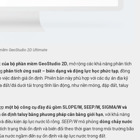
mềm GeoStudio 2D Ultimate
t của bộ phần mềm GeoStudio 2D
, mở rộng các khả năng phân tích
ng
phân tích ứng suất – biến dạng và động lực học phức tạp
, đồng
 việc đánh giá ổn định. Phiên bản này phù hợp với các dự án địa kỹ
 đất/đá dưới tải trọng tĩnh lẫn động, như nền móng, đập đất, taluy
hợp
một bộ công cụ đầy đủ gồm SLOPE/W, SEEP/W, SIGMA/W và
h
ổn định taluy bằng phương pháp cân bằng giới hạn
, với khả năng
và điều kiện áp lực nước lỗ rỗng.
SEEP/W
mô phỏng
dòng chảy nước
ích trạng thái ổn định và biến đổi theo thời gian trong môi trường bão
ủa nước ngầm đến sự ổn định và áp lực nước trong đất.