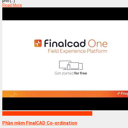
phố [...]
Read More
Phần mềm FinalCAD
Phần mềm FinalCAD Co-ordination