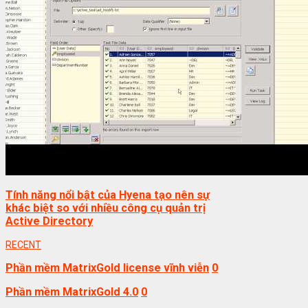
Tính năng nổi bật của Hyena tạo nên sự
khác biệt so với nhiều công cụ quản trị
Active Directory
RECENT
Phần mềm MatrixGold license vĩnh viễn
0
Phần mềm MatrixGold 4.0
0