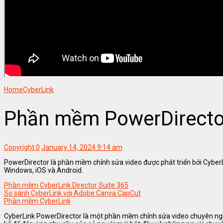
Home
CyberLink
Phần mềm PowerDirecto
Copyright
0
January 14, 2024 9:14 am
PowerDirector là phần mềm chỉnh sửa video được phát triển bởi Cyber
Windows, iOS và Android.
Phần mềm CyberLink Director Suite 365
So sánh CyberLink với Adobe Canva CapCut
Phần mềm CyberLink
CyberLink PowerDirector là một phần mềm chỉnh sửa video chuyên nghiệ