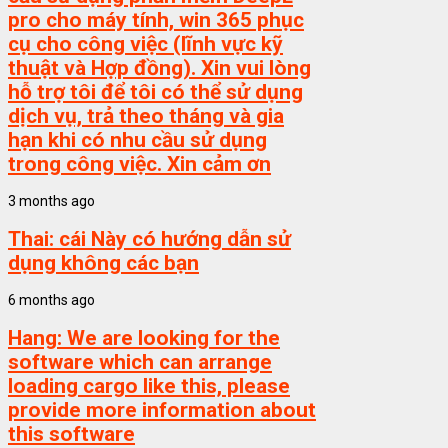
pro cho máy tính, win 365 phục
cụ cho công việc (lĩnh vực kỹ
thuật và Hợp đồng). Xin vui lòng
hỗ trợ tôi để tôi có thể sử dụng
dịch vụ, trả theo tháng và gia
hạn khi có nhu cầu sử dụng
trong công việc. Xin cảm ơn
3 months ago
Thai:
cái Này có hướng dẫn sử
dụng không các bạn
6 months ago
Hang:
We are looking for the
software which can arrange
loading cargo like this, please
provide more information about
this software