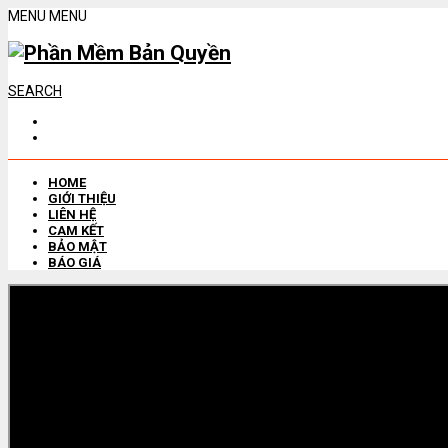
MENU
MENU
SEARCH
HOME
GIỚI THIỆU
LIÊN HỆ
CAM KẾT
BẢO MẬT
BÁO GIÁ