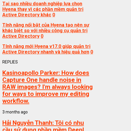
Tại sao nhiều doanh nghiệp lựa chọn
Hyena thay vì các phần mềm quản trị
Active Directory khác
0
Tính năng nổi bật của Hyena tạo nên sự
khác biệt so với nhiều công cụ quản trị
Active Directory
0
Tính năng mới Hyena v17.0 giúp quản trị
Active Directory nhanh và hiệu quả hơn
0
REPLIES
Kasinoapollo Parker:
How does
Capture One handle noise in
RAW images? I'm always looking
for ways to improve my editing
workflow.
3 months ago
Hải Nguyễn Thanh:
Tôi có nhu
cầu sử dụng phần mềm DeepL