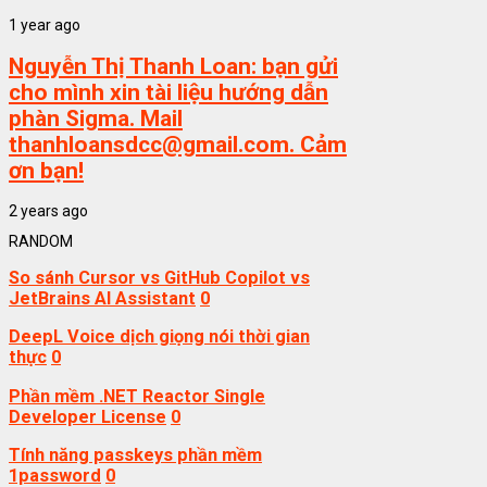
1 year ago
Nguyễn Thị Thanh Loan:
bạn gửi
cho mình xin tài liệu hướng dẫn
phàn Sigma. Mail
thanhloansdcc@gmail.com. Cảm
ơn bạn!
2 years ago
RANDOM
So sánh Cursor vs GitHub Copilot vs
JetBrains AI Assistant
0
DeepL Voice dịch giọng nói thời gian
thực
0
Phần mềm .NET Reactor Single
Developer License
0
Tính năng passkeys phần mềm
1password
0