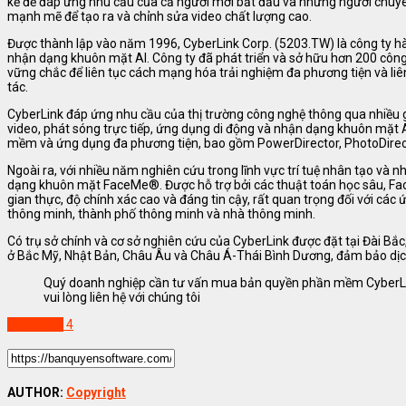
kế để đáp ứng nhu cầu của cả người mới bắt đầu và những người chuyê
mạnh mẽ để tạo ra và chỉnh sửa video chất lượng cao.
Được thành lập vào năm 1996, CyberLink Corp. (5203.TW) là công ty h
nhận dạng khuôn mặt AI. Công ty đã phát triển và sở hữu hơn 200 cô
vững chắc để liên tục cách mạng hóa trải nghiệm đa phương tiện và liê
tác.
CyberLink đáp ứng nhu cầu của thị trường công nghệ thông qua nhiều gi
video, phát sóng trực tiếp, ứng dụng di động và nhận dạng khuôn mặt 
mềm và ứng dụng đa phương tiện, bao gồm PowerDirector, PhotoDire
Ngoài ra, với nhiều năm nghiên cứu trong lĩnh vực trí tuệ nhân tạo và
dạng khuôn mặt FaceMe®. Được hỗ trợ bởi các thuật toán học sâu, F
gian thực, độ chính xác cao và đáng tin cậy, rất quan trọng đối với cá
thông minh, thành phố thông minh và nhà thông minh.
Có trụ sở chính và cơ sở nghiên cứu của CyberLink được đặt tại Đài B
ở Bắc Mỹ, Nhật Bản, Châu Âu và Châu Á-Thái Bình Dương, đảm bảo dịch
Quý doanh nghiệp cần tư vấn mua bản quyền phần mềm CyberL
vui lòng liên hệ với chúng tôi
CyberLink
4
AUTHOR:
Copyright