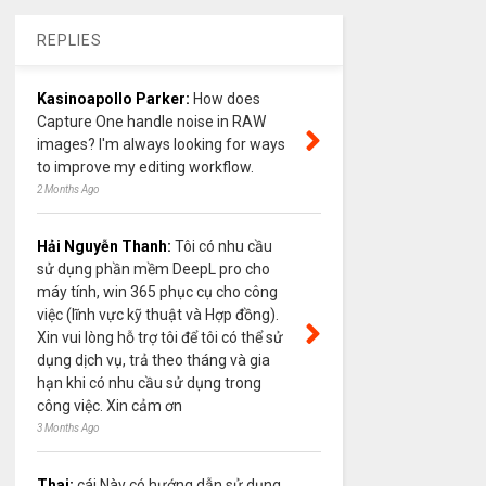
REPLIES
Kasinoapollo Parker:
How does
Capture One handle noise in RAW
images? I'm always looking for ways
to improve my editing workflow.
2 Months Ago
Hải Nguyễn Thanh:
Tôi có nhu cầu
sử dụng phần mềm DeepL pro cho
máy tính, win 365 phục cụ cho công
việc (lĩnh vực kỹ thuật và Hợp đồng).
Xin vui lòng hỗ trợ tôi để tôi có thể sử
dụng dịch vụ, trả theo tháng và gia
hạn khi có nhu cầu sử dụng trong
công việc. Xin cảm ơn
3 Months Ago
Thai:
cái Này có hướng dẫn sử dụng