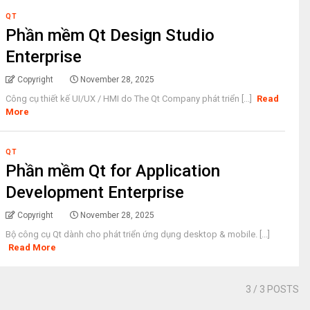
QT
Phần mềm Qt Design Studio
Enterprise
Copyright
November 28, 2025
Công cụ thiết kế UI/UX / HMI do The Qt Company phát triển [...]
Read
More
QT
Phần mềm Qt for Application
Development Enterprise
Copyright
November 28, 2025
Bộ công cụ Qt dành cho phát triển ứng dụng desktop & mobile. [...]
Read More
3
/ 3 POSTS