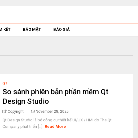
M KẾT
BẢO MẬT
BÁO GIÁ
QT
So sánh phiên bản phần mềm Qt
Design Studio
Copyright
November 28, 2025
Qt Design Studio là bộ công cụ thiết kế UI/UX / HMI do The Qt
Company phát triển [...]
Read More