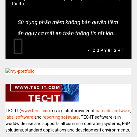
tối đa
Sử dụng phần mềm không bản quyền tiềm
ẩn nguy cơ mất an toàn thông tin rất lớn.
- COPYRIGHT
TEC-IT (
www.tec-it.com
) is a global provider of
barcode software
,
label software
and
reporting software
. TEC-IT software is in
worldwide use and supports all common operating systems, ERP
solutions, standard applications and development environments.