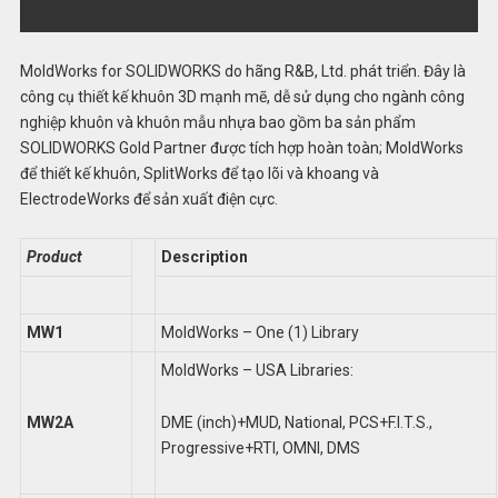
MoldWorks for SOLIDWORKS do hãng R&B, Ltd. phát triển. Đây là
công cụ thiết kế khuôn 3D mạnh mẽ, dễ sử dụng cho ngành công
nghiệp khuôn và khuôn mẫu nhựa bao gồm ba sản phẩm
SOLIDWORKS Gold Partner được tích hợp hoàn toàn; MoldWorks
để thiết kế khuôn, SplitWorks để tạo lõi và khoang và
ElectrodeWorks để sản xuất điện cực.
Product
Description
MW1
MoldWorks – One (1) Library
MoldWorks – USA Libraries:
DME (inch)+MUD, National, PCS+F.I.T.S.,
MW2A
Progressive+RTI, OMNI, DMS