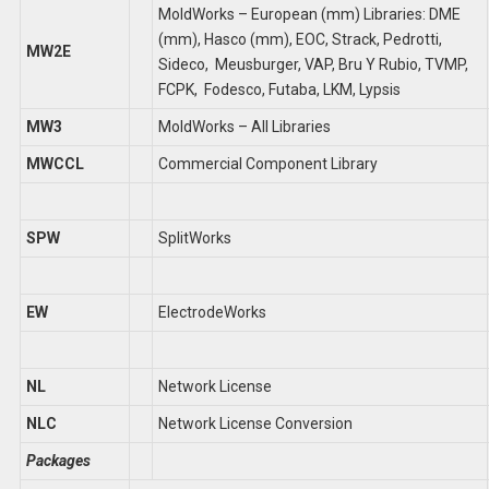
MoldWorks – European (mm) Libraries: DME
(mm), Hasco (mm), EOC, Strack, Pedrotti,
MW2E
Sideco, Meusburger, VAP, Bru Y Rubio, TVMP,
FCPK, Fodesco, Futaba, LKM, Lypsis
MW3
MoldWorks – All Libraries
MWCCL
Commercial Component Library
SPW
SplitWorks
EW
ElectrodeWorks
NL
Network License
NLC
Network License Conversion
Packages