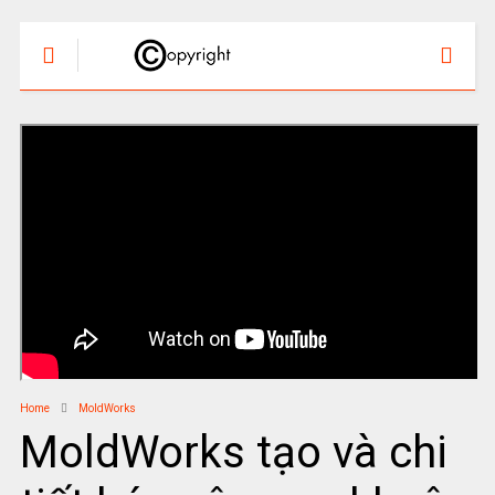
Home
MoldWorks
MoldWorks tạo và chi