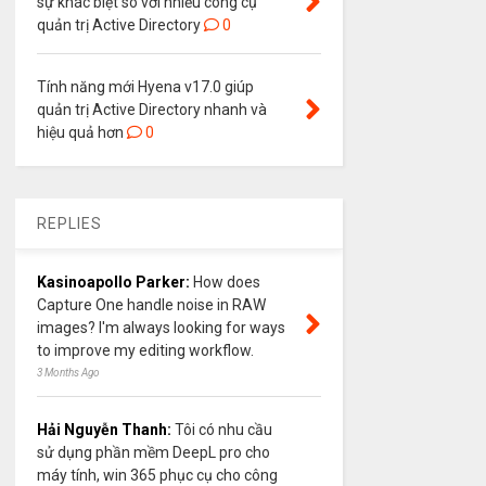
sự khác biệt so với nhiều công cụ
quản trị Active Directory
0
Tính năng mới Hyena v17.0 giúp
quản trị Active Directory nhanh và
hiệu quả hơn
0
REPLIES
Kasinoapollo Parker:
How does
Capture One handle noise in RAW
images? I'm always looking for ways
to improve my editing workflow.
3 Months Ago
Hải Nguyễn Thanh:
Tôi có nhu cầu
sử dụng phần mềm DeepL pro cho
máy tính, win 365 phục cụ cho công