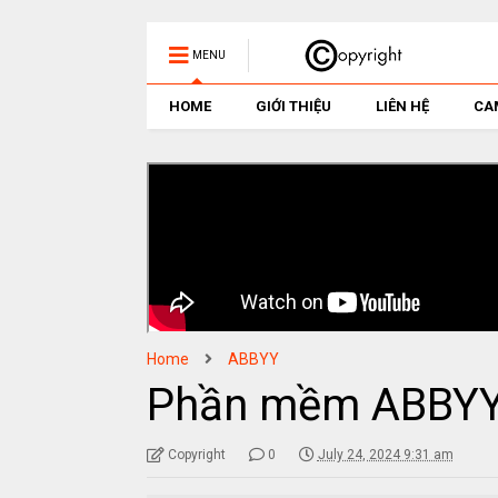
MENU
HOME
GIỚI THIỆU
LIÊN HỆ
CA
Home
ABBYY
Phần mềm ABBYY 
Copyright
0
July 24, 2024 9:31 am