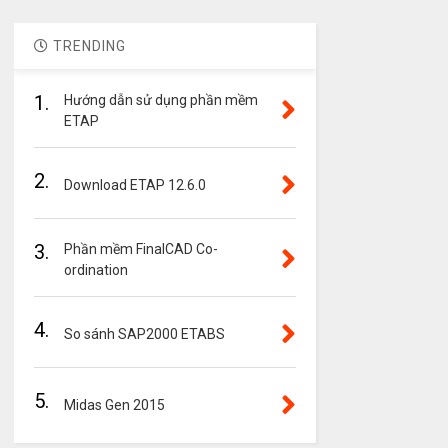
TRENDING
1.
Hướng dẫn sử dụng phần mềm
ETAP
2.
Download ETAP 12.6.0
3.
Phần mềm FinalCAD Co-
ordination
4.
So sánh SAP2000 ETABS
5.
Midas Gen 2015