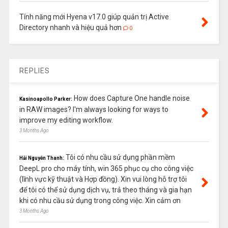
Tính năng mới Hyena v17.0 giúp quản trị Active
Directory nhanh và hiệu quả hơn
0
REPLIES
How does Capture One handle noise
Kasinoapollo Parker:
in RAW images? I'm always looking for ways to
improve my editing workflow.
3 Months Ago
Tôi có nhu cầu sử dụng phần mềm
Hải Nguyễn Thanh:
DeepL pro cho máy tính, win 365 phục cụ cho công việc
(lĩnh vực kỹ thuật và Hợp đồng). Xin vui lòng hỗ trợ tôi
để tôi có thể sử dụng dịch vụ, trả theo tháng và gia hạn
khi có nhu cầu sử dụng trong công việc. Xin cảm ơn
3 Months Ago