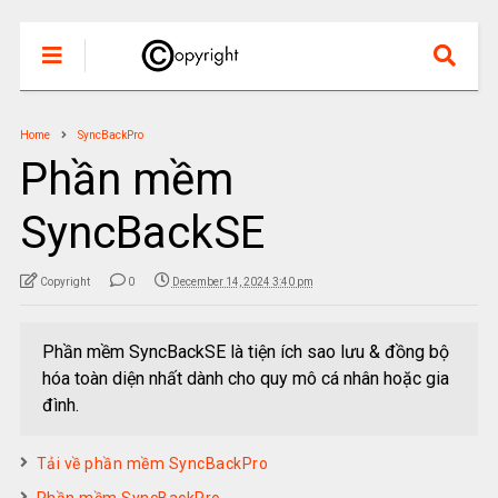
Home
SyncBackPro
Phần mềm
SyncBackSE
Copyright
0
December 14, 2024 3:40 pm
Phần mềm SyncBackSE là tiện ích sao lưu & đồng bộ
hóa toàn diện nhất dành cho quy mô cá nhân hoặc gia
đình.
Tải về phần mềm SyncBackPro