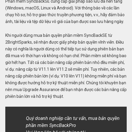
Phần mềm SyncBackSE cung cấp giải pháp sao lưu đa nền tảng
(Windows, macOS, Linux và Android). Với thông báo về các lần
chạy hồ sơ, hỗ trợ giao thức truyền phương tiện, v.v., hãy đảm bảo
ảnh, tài liệu và tệp dữ liệu vô giá của bạn được sao lưu hàng ngày.
Khi người dùng mua bản quyền phần mềm SyncBackSE từ
2BrightSparks, sẽ nhận được giấy phép bản quyền vĩnh viễn. Điều
này có nghĩa là người dùng có thể tiếp tục sử dụng phiên bản bạn
đã mua vô thời hạn và không có hạn chế. Phần mềm sẽ không bao
giờ hết hạn. Tất cả các bản nâng cấp phiên bản nhỏ đều miễn phí,
ví dụ: nâng cấp từ V11.1 lên V11.2 sẽ miễn phí. Tuy nhiên, các bản
nâng cấp phiên bản lớn (ví dụ: V10 lên V11) không miễn phí và bạn
không được hưởng hỗ trợ kỹ thuật miễn phí. Chúng tôi khuyên bạn
nên mua Upgrade Assurance để bạn nhận được các bản nâng cấp
phiên bản lớn và hỗ trợ kỹ thuật.
Quý doanh nghiệp cần tư vấn, mua bản quyền
phần mềm SyncBackPro