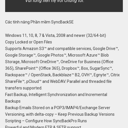
Vui lòng liên hệ với chúng tôi.
Các tính năng Phần mềm SyncBackSE
Windows 11, 10, 8, 7 & Vista, 2008 and newer (32/64-bit)
Copy Locked or Open Files
Supports Amazon S3™ and compatible services, Google Drive™,
Google Storage™, Google Photos™, Microsoft Azure™ Blob
Storage, Microsoft OneDrive™, OneDrive for Business (Office
365), SharePoint™ (Office 365), Dropbox™, Box, SugarSync™,
Rackspace™ / OpenStack, Backblaze™ B2, OVH™, Egnyte™, Citrix
ShareFile™, pCloud™ and WebDAV. Parallel and threaded file
transfers supported.
Fast Backup, Intelligent Synchronization and Incremental
Backups
Backup Emails Stored on a POP3/IMAP4/Exchange Server
Versioning, with delta-copy – Keep Previous Backup Versions
Scripting – Configure How SyncBackPro Runs
Powerful and Modern FTP & SFTP support