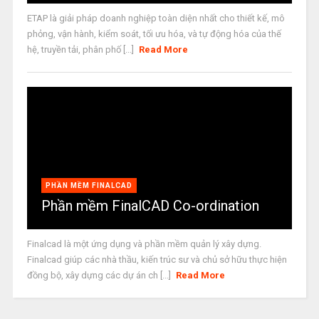
ETAP là giải pháp doanh nghiệp toàn diện nhất cho thiết kế, mô
phỏng, vận hành, kiểm soát, tối ưu hóa, và tự động hóa của thế
hệ, truyền tải, phân phố [...]
Read More
PHẦN MỀM FINALCAD
Phần mềm FinalCAD Co-ordination
Finalcad là một ứng dụng và phần mềm quản lý xây dựng.
Finalcad giúp các nhà thầu, kiến trúc sư và chủ sở hữu thực hiện
đồng bộ, xây dựng các dự án ch [...]
Read More