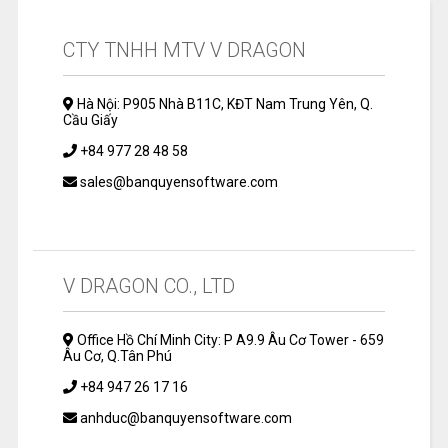
CTY TNHH MTV V DRAGON
Hà Nội: P905 Nhà B11C, KĐT Nam Trung Yên, Q.
Cầu Giấy
+84 977 28 48 58
sales@banquyensoftware.com
V DRAGON CO., LTD
Office Hồ Chí Minh City: P A9.9 Âu Cơ Tower - 659
Âu Cơ, Q.Tân Phú
+84 947 26 17 16
anhduc@banquyensoftware.com