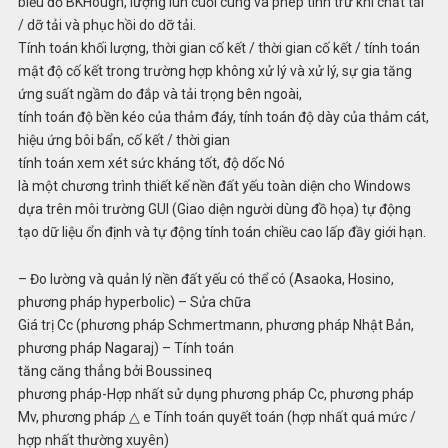
biểu đồ BKHough, lượng lún cuối cùng và phép tính trừ khi chất tải
/ dỡ tải và phục hồi do dỡ tải.
Tính toán khối lượng, thời gian cố kết / thời gian cố kết / tính toán
mật độ cố kết trong trường hợp không xử lý và xử lý, sự gia tăng
ứng suất ngầm do đắp và tải trọng bên ngoài,
tính toán độ bền kéo của thảm đáy, tính toán độ dày của thảm cát,
hiệu ứng bôi bẩn, cố kết / thời gian
tính toán xem xét sức kháng tốt, độ dốc Nó
là một chương trình thiết kế nền đất yếu toàn diện cho Windows
dựa trên môi trường GUI (Giao diện người dùng đồ họa) tự động
tạo dữ liệu ổn định và tự động tính toán chiều cao lấp đầy giới hạn.
– Đo lường và quản lý nền đất yếu có thể có (Asaoka, Hosino,
phương pháp hyperbolic) – Sửa chữa
Giá trị Cc (phương pháp Schmertmann, phương pháp Nhật Bản,
phương pháp Nagaraj) – Tính toán
tăng căng thẳng bởi Boussineq
phương pháp-Hợp nhất sử dụng phương pháp Cc, phương pháp
Mv, phương pháp △ e Tính toán quyết toán (hợp nhất quá mức /
hợp nhất thường xuyên)