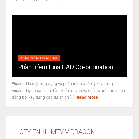
PHẦN MỀM FINALCAD
Phần mềm FinalCAD Co-ordination
Finalcad là một ứng dụng và phần mềm quản lý xây dựng.
Finalcad giúp các nhà thầu, kiến trúc sư và chủ sở hữu thực hiện
đồng bộ, xây dựng các dự án ch [...]
Read More
CTY TNHH MTV V DRAGON