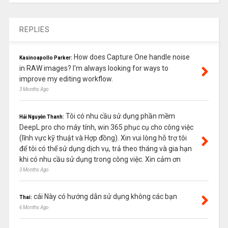
REPLIES
How does Capture One handle noise
Kasinoapollo Parker:
in RAW images? I'm always looking for ways to
improve my editing workflow.
3 Months Ago
Tôi có nhu cầu sử dụng phần mềm
Hải Nguyễn Thanh:
DeepL pro cho máy tính, win 365 phục cụ cho công việc
(lĩnh vực kỹ thuật và Hợp đồng). Xin vui lòng hỗ trợ tôi
để tôi có thể sử dụng dịch vụ, trả theo tháng và gia hạn
khi có nhu cầu sử dụng trong công việc. Xin cảm ơn
3 Months Ago
cái Này có hướng dẫn sử dụng không các bạn
Thai:
6 Months Ago