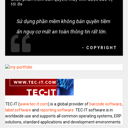
tối đa
Sử dụng phần mềm không bản quyền tiềm
ẩn nguy cơ mất an toàn thông tin rất lớn.
- COPYRIGHT
TEC-IT (
www.tec-it.com
) is a global provider of
barcode software
,
label software
and
reporting software
. TEC-IT software is in
worldwide use and supports all common operating systems, ERP
solutions, standard applications and development environments.