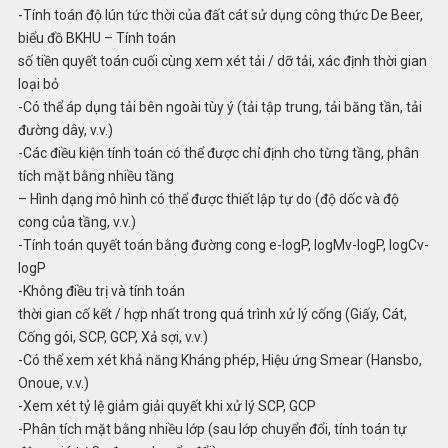
-Tính toán độ lún tức thời của đất cát sử dụng công thức De Beer,
biểu đồ BKHU – Tính toán
số tiền quyết toán cuối cùng xem xét tải / dỡ tải, xác định thời gian
loại bỏ
-Có thể áp dụng tải bên ngoài tùy ý (tải tập trung, tải băng tần, tải
đường dây, v.v.)
-Các điều kiện tính toán có thể được chỉ định cho từng tầng, phân
tích mặt bằng nhiều tầng
– Hình dạng mô hình có thể được thiết lập tự do (độ dốc và độ
cong của tầng, v.v.)
-Tính toán quyết toán bằng đường cong e-logP, logMv-logP, logCv-
logP
-Không điều trị và tính toán
thời gian cố kết / hợp nhất trong quá trình xử lý cống (Giấy, Cát,
Cống gói, SCP, GCP, Xả sợi, v.v.)
-Có thể xem xét khả năng Kháng phép, Hiệu ứng Smear (Hansbo,
Onoue, v.v.)
-Xem xét tỷ lệ giảm giải quyết khi xử lý SCP, GCP
-Phân tích mặt bằng nhiều lớp (sau lớp chuyển đổi, tính toán tự