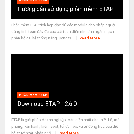
PHẦN MỀM ETAP
Hướng dẫn sử dụng phần mềm ETAP
Phần mềm ETAP tích hợp đầy đủ các module cho phép người
dùng tính toán đầy đủ các bài toán điện như tính ngắn mạch,
phân bố cs, hệ thống năng lượng tá [...]
Read More
PHẦN MỀM ETAP
Download ETAP 12.6.0
ETAP là giải pháp doanh nghiệp toàn diện nhất cho thiết kế, mô
phỏng, vận hành, kiểm soát, tối ưu hóa, và tự động hóa của thế
hệ, truyền tải, phân phố [...]
Read More