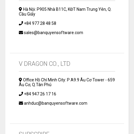
Hà Nội: P905 Nhà B11C, KĐT Nam Trung Yên, Q.
Cầu Giấy
+84 977 28 48 58
sales@banquyensoftware.com
V DRAGON CO., LTD
Office Hồ Chí Minh City: P A9.9 Âu Cơ Tower - 659
Âu Cơ, Q.Tân Phú
+84 947 26 17 16
anhduc@banquyensoftware.com