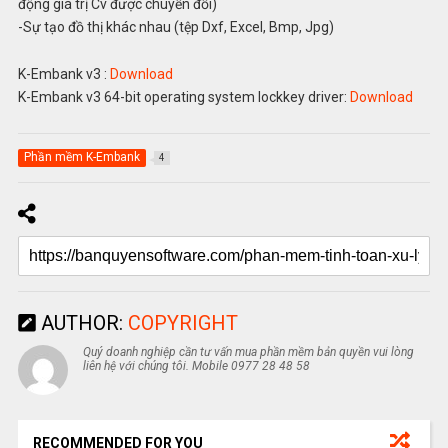
động giá trị Cv được chuyển đổi)
-Sự tạo đồ thị khác nhau (tệp Dxf, Excel, Bmp, Jpg)
K-Embank v3 :
Download
K-Embank v3 64-bit operating system lockkey driver:
Download
Phần mềm K-Embank
4
AUTHOR:
COPYRIGHT
Quý doanh nghiệp cần tư vấn mua phần mềm bản quyền vui lòng
liên hệ với chúng tôi. Mobile 0977 28 48 58
RECOMMENDED FOR YOU