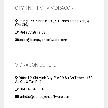
CTY TNHH MTV V DRAGON
Hà Nội: P905 Nhà B11C, KĐT Nam Trung Yên, Q.
Cầu Giấy
+84 977 28 48 58
sales@banquyensoftware.com
V DRAGON CO., LTD
Office Hồ Chí Minh City: P A9.9 Âu Cơ Tower - 659
Âu Cơ, Q.Tân Phú
+84 947 26 17 16
anhduc@banquyensoftware.com