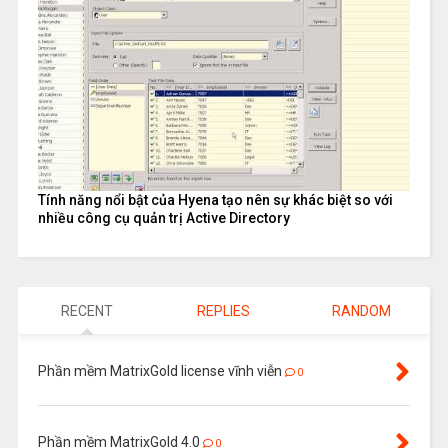
Tính năng nổi bật của Hyena tạo nên sự khác biệt so với
nhiều công cụ quản trị Active Directory
RECENT
REPLIES
RANDOM
Phần mềm MatrixGold license vĩnh viễn
0
Phần mềm MatrixGold 4.0
0