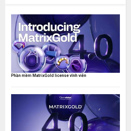
Phần mềm MatrixGold license vĩnh viễn