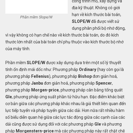
công trình mỏ, xây dựng và
địa kỹ thuật. Không có giới
hạn về kích thước bài toán,
Phần mềm Slope/W
SLOPE/W
đã được viết sử
dụng phân phối bộ nhớ động,
vì vậy không có hạn chế nào về kích thước bài toán, do đó kích
thước lớn nhất của bài toán chỉ phụ thuộc vào kích thước bộ nhớ
của máy tính.
Phần mềm
SLOPE/W
được xây dựng dựa trên một số lý thuyết
tính ổn định mái dốc như: Phương pháp
Ordinary
(hay còn gọi là
phương pháp
Fellenius
), phương pháp
Bishop
đơn giản hoá,
phương pháp
Janbu
đơn giản hoá, phương pháp
Spencer
,
phương pháp
Morgen-price
, phương pháp cân bằng tổng quát
Gle
, phương pháp ứng suất phần tử hữu hạn. Đặc điểm khác biệt
cơ bản giữa các phương pháp khác nhau là giả thiết liên quan đến
lực tiếp tuyến và pháp tuyến giữa các dải. Hơn nữa rất nhiều hàm
số biểu diễn quan hệ giữa các lực tác động giữa các cạnh của các
dải cũng được sử dụng đối với các phương pháp
Gle
và phương
pháp
Morgenstern-price
mà các phương pháp này rất chặt chẽ