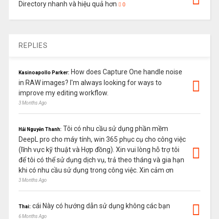
Directory nhanh và hiệu quả hơn
0
REPLIES
How does Capture One handle noise
Kasinoapollo Parker:
in RAW images? I'm always looking for ways to
improve my editing workflow.
3 Months Ago
Tôi có nhu cầu sử dụng phần mềm
Hải Nguyễn Thanh:
DeepL pro cho máy tính, win 365 phục cụ cho công việc
(lĩnh vực kỹ thuật và Hợp đồng). Xin vui lòng hỗ trợ tôi
để tôi có thể sử dụng dịch vụ, trả theo tháng và gia hạn
khi có nhu cầu sử dụng trong công việc. Xin cảm ơn
3 Months Ago
cái Này có hướng dẫn sử dụng không các bạn
Thai:
6 Months Ago