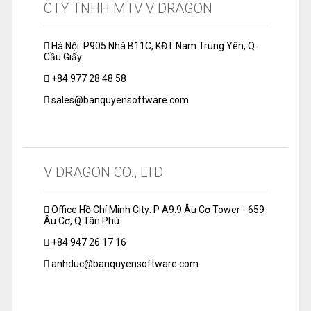
CTY TNHH MTV V DRAGON
Hà Nội: P905 Nhà B11C, KĐT Nam Trung Yên, Q.
Cầu Giấy
+84 977 28 48 58
sales@banquyensoftware.com
V DRAGON CO., LTD
Office Hồ Chí Minh City: P A9.9 Âu Cơ Tower - 659
Âu Cơ, Q.Tân Phú
+84 947 26 17 16
anhduc@banquyensoftware.com