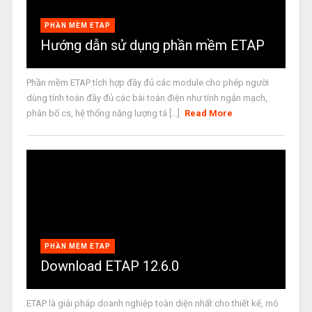
PHẦN MỀM ETAP
Hướng dẫn sử dụng phần mềm ETAP
Phần mềm ETAP tích hợp đầy đủ các module cho phép người
dùng tính toán đầy đủ các bài toán điện như tính ngắn mạch,
phân bố cs, hệ thống năng lượng tá [...]
Read More
PHẦN MỀM ETAP
Download ETAP 12.6.0
ETAP là giải pháp doanh nghiệp toàn diện nhất cho thiết kế, mô