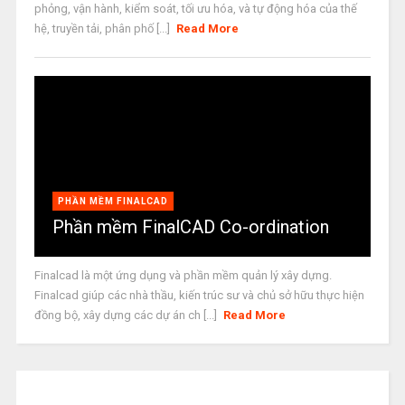
phỏng, vận hành, kiểm soát, tối ưu hóa, và tự động hóa của thế
hệ, truyền tải, phân phố [...]
Read More
PHẦN MỀM FINALCAD
Phần mềm FinalCAD Co-ordination
Finalcad là một ứng dụng và phần mềm quản lý xây dựng.
Finalcad giúp các nhà thầu, kiến trúc sư và chủ sở hữu thực hiện
đồng bộ, xây dựng các dự án ch [...]
Read More