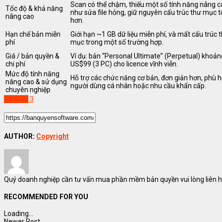
Scan có thể chậm, thiếu một số tính năng nâng c
Tốc độ & khả năng
như sửa file hỏng, giữ nguyên cấu trúc thư mục t
nâng cao
hơn.
Hạn chế bản miễn
Giới hạn ~1 GB dữ liệu miễn phí, và mất cấu trúc 
phí
mục trong một số trường hợp.
Giá / bản quyền &
Ví dụ: bản “Personal Ultimate” (Perpetual) khoản
chi phí
US$99 (3 PC) cho licence vĩnh viễn.
Mức độ tính năng
Hỗ trợ các chức năng cơ bản, đơn giản hơn, phù 
nâng cao & sử dụng
người dùng cá nhân hoặc nhu cầu khẩn cấp.
chuyên nghiệp
EaseUS
3
AUTHOR:
Copyright
Quý doanh nghiệp cần tư vấn mua phần mềm bản quyền vui lòng liên hệ
RECOMMENDED FOR YOU
Loading...
Newer Post