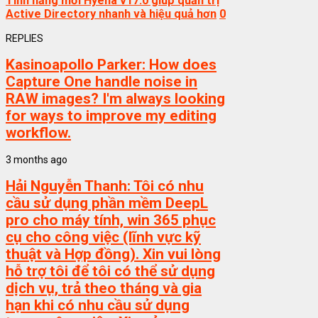
Tính năng mới Hyena v17.0 giúp quản trị
Active Directory nhanh và hiệu quả hơn
0
REPLIES
Kasinoapollo Parker:
How does
Capture One handle noise in
RAW images? I'm always looking
for ways to improve my editing
workflow.
3 months ago
Hải Nguyễn Thanh:
Tôi có nhu
cầu sử dụng phần mềm DeepL
pro cho máy tính, win 365 phục
cụ cho công việc (lĩnh vực kỹ
thuật và Hợp đồng). Xin vui lòng
hỗ trợ tôi để tôi có thể sử dụng
dịch vụ, trả theo tháng và gia
hạn khi có nhu cầu sử dụng