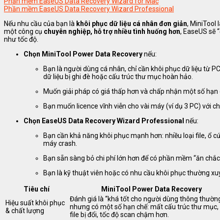
Phần mềm EaseUS Data Recovery Wizard for Mac
Phần mềm EaseUS Data Recovery Wizard Professional
Nếu nhu cầu của bạn là
khôi phục dữ liệu cá nhân đơn giản
, MiniTool 
một công cụ
chuyên nghiệp, hỗ trợ nhiều tình huống hơn
, EaseUS sẽ 
như tốc độ.
Chọn MiniTool Power Data Recovery
nếu:
Bạn là người dùng cá nhân, chỉ cần khôi phục dữ liệu từ P
dữ liệu bị ghi đè hoặc cấu trúc thư mục hoàn hảo.
Muốn giải pháp có giá thấp hơn và chấp nhận một số hạn 
Bạn muốn licence vĩnh viễn cho vài máy (ví dụ 3 PC) với chi
Chọn EaseUS Data Recovery Wizard Professional
nếu:
Bạn cần khả năng khôi phục mạnh hơn: nhiều loại file, ổ 
máy crash.
Bạn sẵn sàng bỏ chi phí lớn hơn để có phần mềm “ăn chắc
Bạn là kỹ thuật viên hoặc có nhu cầu khôi phục thường xuy
Tiêu chí
MiniTool Power Data Recovery
Đánh giá là “khá tốt cho người dùng thông thường
Hiệu suất khôi phục
nhưng có một số hạn chế: mất cấu trúc thư mục,
& chất lượng
file bị đổi, tốc độ scan chậm hơn.