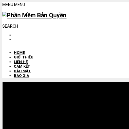
MENU
MENU
SEARCH
HOME
GIỚI THIỆU
LIÊN HỆ
CAM KẾT
BẢO MẬT
BÁO GIÁ