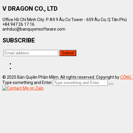
V DRAGON CO., LTD
Office Hồ Chí Minh City: P A9.9 Âu Cơ Tower - 659 Âu Cơ, Q.Tân Phú
+84 947 26 17 16
anhduc@banquyensoftware.com
SUBSCRIBE
© 2025 Bản Quyền Phần Mềm. All rights reserved. Copyright by
CÔNG 
Type something and Enter