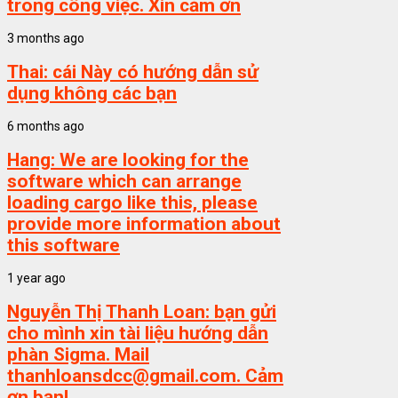
trong công việc. Xin cảm ơn
3 months ago
Thai:
cái Này có hướng dẫn sử
dụng không các bạn
6 months ago
Hang:
We are looking for the
software which can arrange
loading cargo like this, please
provide more information about
this software
1 year ago
Nguyễn Thị Thanh Loan:
bạn gửi
cho mình xin tài liệu hướng dẫn
phàn Sigma. Mail
thanhloansdcc@gmail.com. Cảm
ơn bạn!