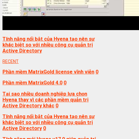
Tính năng nổi bật của Hyena tạo nên sự
khác biệt so với nhiều công cụ quản trị
Active Directory
RECENT
Phần mềm MatrixGold license vĩnh viễn
0
Phần mềm MatrixGold 4.0
0
Tại sao nhiều doanh nghiệp lựa chọn
Hyena thay vì các phần mềm quản trị
Active Directory khác
0
Tính năng nổi bật của Hyena tạo nên sự
khác biệt so với nhiều công cụ quản trị
Active Directory
0