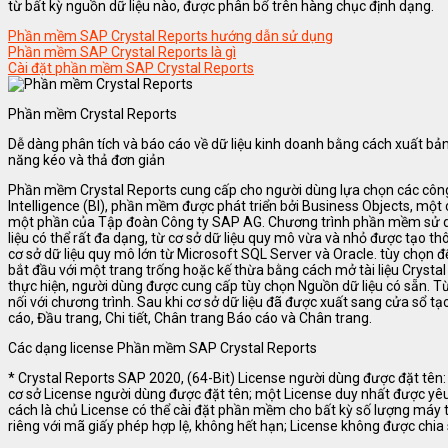
từ bất kỳ nguồn dữ liệu nào, được phân bổ trên hàng chục định dạng.
Phần mềm SAP Crystal Reports hướng dẫn sử dụng
Phần mềm SAP Crystal Reports là gì
Cài đặt phần mềm SAP Crystal Reports
Phần mềm Crystal Reports
Dễ dàng phân tích và báo cáo về dữ liệu kinh doanh bằng cách xuất bản 
năng kéo và thả đơn giản
Phần mềm Crystal Reports cung cấp cho người dùng lựa chọn các công 
Intelligence (BI), phần mềm được phát triển bởi Business Objects, một 
một phần của Tập đoàn Công ty SAP AG. Chương trình phần mềm sử dụ
liệu có thể rất đa dạng, từ cơ sở dữ liệu quy mô vừa và nhỏ được tạo t
cơ sở dữ liệu quy mô lớn từ Microsoft SQL Server và Oracle. tùy chọn 
bắt đầu với một trang trống hoặc kế thừa bằng cách mở tài liệu Crysta
thực hiện, người dùng được cung cấp tùy chọn Nguồn dữ liệu có sẵn. T
nối với chương trình. Sau khi cơ sở dữ liệu đã được xuất sang cửa sổ t
cáo, Đầu trang, Chi tiết, Chân trang Báo cáo và Chân trang.
Các dạng license Phần mềm SAP Crystal Reports
* Crystal Reports SAP 2020, (64-Bit) License người dùng được đặt t
cơ sở License người dùng được đặt tên; một License duy nhất được yê
cách là chủ License có thể cài đặt phần mềm cho bất kỳ số lượng máy tí
riêng với mã giấy phép hợp lệ, không hết hạn; License không được chia