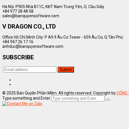
Hà Nội: P905 Nhà B11C, KĐT Nam Trung Yên, Q. Cầu Giấy
+84 977 28 48 58
sales@banquyensoftware.com
V DRAGON CO., LTD
Office Hồ Chí Minh City: P A9.9 Âu Cơ Tower - 659 Âu Cơ, Q.Tân Phú
+84 947 26 17 16
anhduc@banquyensoftware.com
SUBSCRIBE
© 2025 Bản Quyền Phần Mềm. All rights reserved. Copyright by
CÔNG 
Type something and Enter