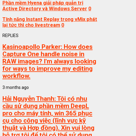
Phần mềm Hyena giải pháp quản trị
Active Directory và Windows Server
0
Tính năng Instant Replay trong vMix phát
lại tức thì cho livestream
0
REPLIES
Kasinoapollo Parker:
How does
Capture One handle noise in
RAW images? I'm always looking
for ways to improve my editing
workflow.
3 months ago
Hải Nguyễn Thanh:
Tôi có nhu
cầu sử dụng phần mềm DeepL
pro cho máy tính, win 365 phục
cụ cho công việc (lĩnh vực kỹ
thuật và Hợp đồng). Xin vui lòng
hỗ trợ tôi để tôi có thể sử dụng