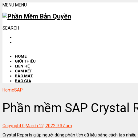
MENU
MENU
SEARCH
HOME
GIỚI THIỆU
LIÊN HỆ
CAM KẾT
BẢO MẬT
BÁO GIÁ
Home
SAP
Phần mềm SAP Crystal 
Copyright
0
March 12, 2022 9:37 am
Crystal Reports giúp người dùng phân tích dữ liệu bằng cách tạo nhiều