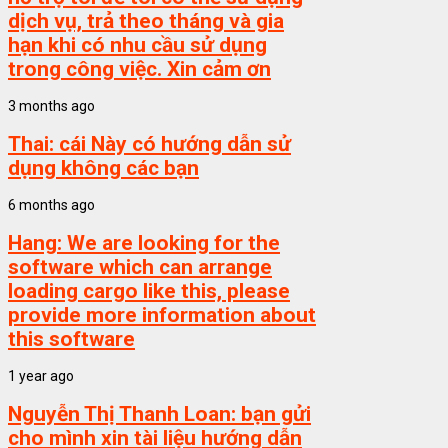
dịch vụ, trả theo tháng và gia
hạn khi có nhu cầu sử dụng
trong công việc. Xin cảm ơn
3 months ago
Thai:
cái Này có hướng dẫn sử
dụng không các bạn
6 months ago
Hang:
We are looking for the
software which can arrange
loading cargo like this, please
provide more information about
this software
1 year ago
Nguyễn Thị Thanh Loan:
bạn gửi
cho mình xin tài liệu hướng dẫn