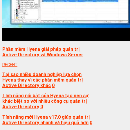
Phần mềm Hyena giải pháp quản trị
Active Directory và Windows Server
RECENT
Tại sao nhiều doanh nghiệp lựa chọn
Hyena thay vì các phần mềm quản trị
Active Directory khác
0
Tính năng nổi bật của Hyena tạo nên sự
khác biệt so với nhiều công cụ quản trị
Active Directory
0
Tính năng mới Hyena v17.0 giúp quản trị
Active Directory nhanh và hiệu quả hơn
0