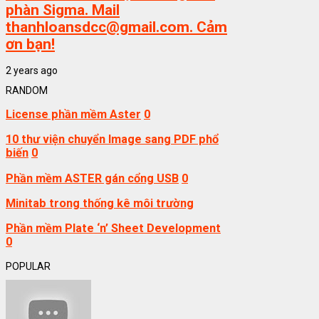
phàn Sigma. Mail
thanhloansdcc@gmail.com. Cảm
ơn bạn!
2 years ago
RANDOM
License phần mềm Aster
0
10 thư viện chuyển Image sang PDF phổ
biến
0
Phần mềm ASTER gán cổng USB
0
Minitab trong thống kê môi trường
Phần mềm Plate ‘n’ Sheet Development
0
POPULAR