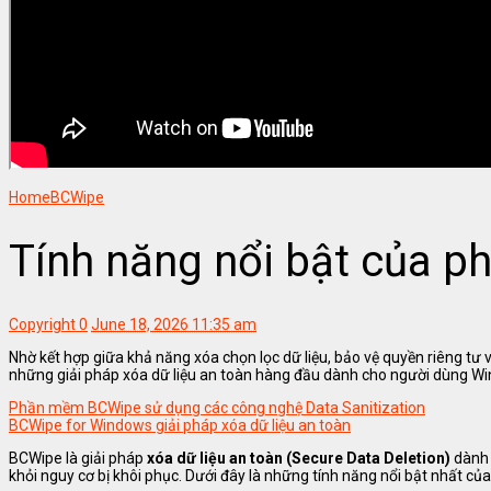
Home
BCWipe
Tính năng nổi bật của 
Copyright
0
June 18, 2026 11:35 am
Nhờ kết hợp giữa khả năng xóa chọn lọc dữ liệu, bảo vệ quyền riêng tư
những giải pháp xóa dữ liệu an toàn hàng đầu dành cho người dùng W
Phần mềm BCWipe sử dụng các công nghệ Data Sanitization
BCWipe for Windows giải pháp xóa dữ liệu an toàn
BCWipe là giải pháp
xóa dữ liệu an toàn (Secure Data Deletion)
dành 
khỏi nguy cơ bị khôi phục. Dưới đây là những tính năng nổi bật nhất c