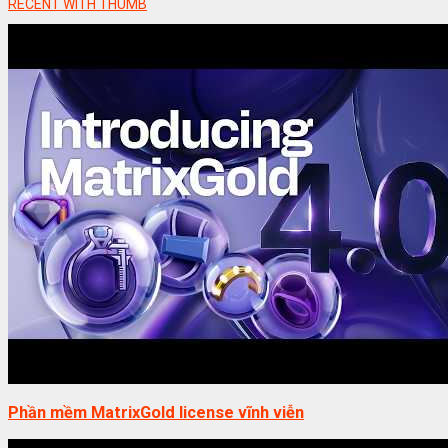
RECENT WITH THUMB
Phần mềm MatrixGold license vĩnh viễn