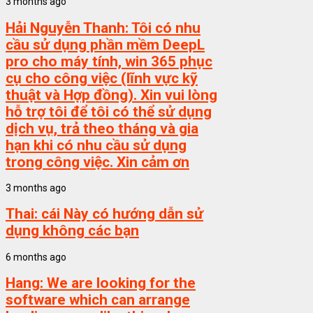
3 months ago
Hải Nguyễn Thanh:
Tôi có nhu
cầu sử dụng phần mềm DeepL
pro cho máy tính, win 365 phục
cụ cho công việc (lĩnh vực kỹ
thuật và Hợp đồng). Xin vui lòng
hỗ trợ tôi để tôi có thể sử dụng
dịch vụ, trả theo tháng và gia
hạn khi có nhu cầu sử dụng
trong công việc. Xin cảm ơn
3 months ago
Thai:
cái Này có hướng dẫn sử
dụng không các bạn
6 months ago
Hang:
We are looking for the
software which can arrange