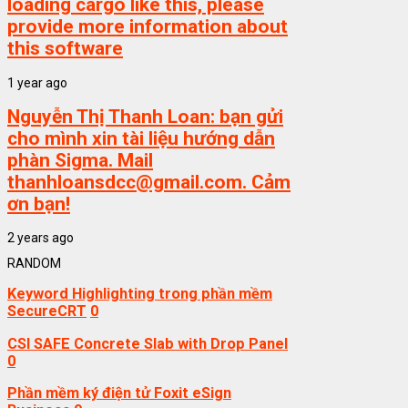
loading cargo like this, please
provide more information about
this software
1 year ago
Nguyễn Thị Thanh Loan:
bạn gửi
cho mình xin tài liệu hướng dẫn
phàn Sigma. Mail
thanhloansdcc@gmail.com. Cảm
ơn bạn!
2 years ago
RANDOM
Keyword Highlighting trong phần mềm
SecureCRT
0
CSI SAFE Concrete Slab with Drop Panel
0
Phần mềm ký điện tử Foxit eSign