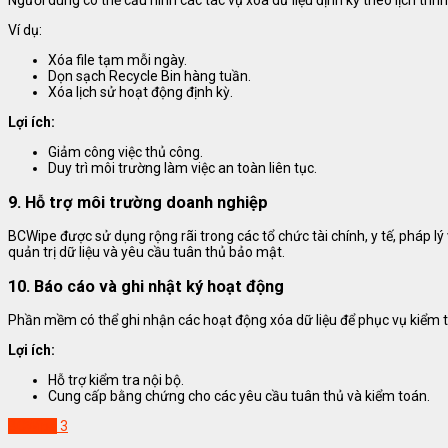
Người dùng có thể cấu hình các tác vụ xóa dữ liệu định kỳ theo lịch trình
Ví dụ:
Xóa file tạm mỗi ngày.
Dọn sạch Recycle Bin hàng tuần.
Xóa lịch sử hoạt động định kỳ.
Lợi ích:
Giảm công việc thủ công.
Duy trì môi trường làm việc an toàn liên tục.
9. Hỗ trợ môi trường doanh nghiệp
BCWipe được sử dụng rộng rãi trong các tổ chức tài chính, y tế, pháp l
quản trị dữ liệu và yêu cầu tuân thủ bảo mật.
10. Báo cáo và ghi nhật ký hoạt động
Phần mềm có thể ghi nhận các hoạt động xóa dữ liệu để phục vụ kiểm t
Lợi ích:
Hỗ trợ kiểm tra nội bộ.
Cung cấp bằng chứng cho các yêu cầu tuân thủ và kiểm toán.
BCWipe
3