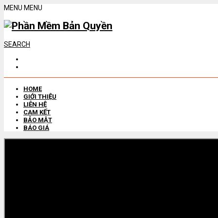
MENU
MENU
SEARCH
HOME
GIỚI THIỆU
LIÊN HỆ
CAM KẾT
BẢO MẬT
BÁO GIÁ