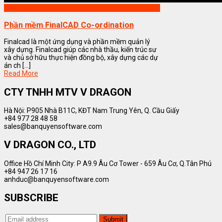
Phần mềm FinalCAD
Phần mềm FinalCAD Co-ordination
Finalcad là một ứng dụng và phần mềm quản lý
xây dựng. Finalcad giúp các nhà thầu, kiến trúc sư
và chủ sở hữu thực hiện đồng bộ, xây dựng các dự
án ch [...]
Read More
CTY TNHH MTV V DRAGON
Hà Nội: P905 Nhà B11C, KĐT Nam Trung Yên, Q. Cầu Giấy
+84 977 28 48 58
sales@banquyensoftware.com
V DRAGON CO., LTD
Office Hồ Chí Minh City: P A9.9 Âu Cơ Tower - 659 Âu Cơ, Q.Tân Phú
+84 947 26 17 16
anhduc@banquyensoftware.com
SUBSCRIBE