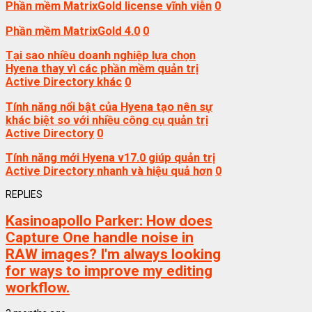
Phần mềm MatrixGold license vĩnh viễn
0
Phần mềm MatrixGold 4.0
0
Tại sao nhiều doanh nghiệp lựa chọn
Hyena thay vì các phần mềm quản trị
Active Directory khác
0
Tính năng nổi bật của Hyena tạo nên sự
khác biệt so với nhiều công cụ quản trị
Active Directory
0
Tính năng mới Hyena v17.0 giúp quản trị
Active Directory nhanh và hiệu quả hơn
0
REPLIES
Kasinoapollo Parker:
How does
Capture One handle noise in
RAW images? I'm always looking
for ways to improve my editing
workflow.