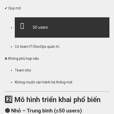
✔ Quy mô:
50 users
Có team IT/DevOps quản trị
❌ Không phù hợp nếu:
Team nhỏ
Không muốn vận hành hệ thống mới
2️⃣ Mô hình triển khai phổ biến
🟢 Nhỏ – Trung bình (≤50 users)