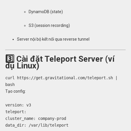
DynamoDB (state)
S3 (session recording)
Server nội bộ kết nối qua reverse tunnel
3️⃣ Cài đặt Teleport Server (ví
dụ Linux)
curl https://get.gravitational.com/teleport.sh |
bash
Tạo config:
version:
v3
teleport:
cluster_name:
company-prod
data_dir:
/var/lib/teleport