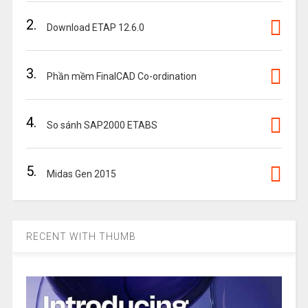
2.
Download ETAP 12.6.0
3.
Phần mềm FinalCAD Co-ordination
4.
So sánh SAP2000 ETABS
5.
Midas Gen 2015
RECENT WITH THUMB