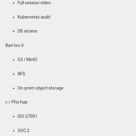
Full session video
Kubernetes audit
DB access
Bạn lưu ở:
S3 / MinIO
NFS
On-prem object storage
👉 Phù hợp:
ISO 27001
SOC 2