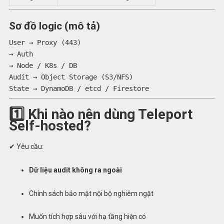
Sơ đồ logic (mô tả)
User
→ Proxy (
443
)
→ Auth
→ Node / K8s / DB
Audit →
Object
Storage
(S3/NFS)
State → DynamoDB / etcd / Firestore
1️⃣ Khi nào nên dùng Teleport
Self-hosted?
✔ Yêu cầu:
Dữ liệu audit không ra ngoài
Chính sách bảo mật nội bộ nghiêm ngặt
Muốn tích hợp sâu với hạ tầng hiện có