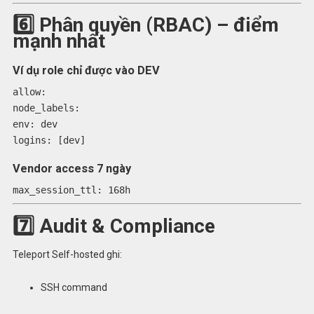
6️⃣ Phân quyền (RBAC) – điểm
mạnh nhất
Ví dụ role chỉ được vào DEV
allow:
node_labels:
env:
dev
logins:
[
dev
]
Vendor access 7 ngày
max_session_ttl:
168h
7️⃣ Audit & Compliance
Teleport Self-hosted ghi:
SSH command