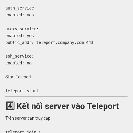
auth_service:
enabled:
yes
proxy_service:
enabled:
yes
public_addr:
teleport.company.com:443
ssh_service:
enabled:
no
Start Teleport:
teleport start
4️⃣ Kết nối server vào Teleport
Trên server cần truy cập:
teleport
join
\