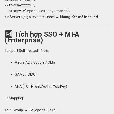
--token=xxxxx \
--proxy=teleport.company.com:443
👉 Server tự tạo reverse tunnel →
không cần mở inbound
5️⃣ Tích hợp SSO + MFA
(Enterprise)
Teleport Self-hosted hỗ trợ:
Azure AD / Google / Okta
SAML / OIDC
MFA (TOTP, WebAuthn, YubiKey)
📌 Mapping:
IdP
Group
→ Teleport
Role