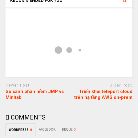
RECOMMENDED FOR YOU
Newer Post
Older Post
So sánh phần mềm JMP vs
Triển khai teleport cloud
Minitab
trên hạ tầng AWS on-prem
COMMENTS
FACEBOOK:
DISQUS:
0
WORDPRESS:
0