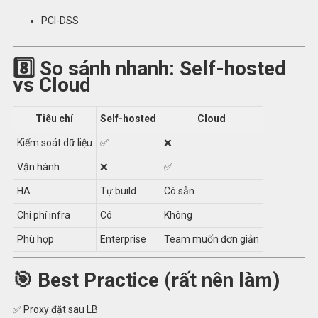
PCI-DSS
8️⃣ So sánh nhanh: Self-hosted
vs Cloud
Tiêu chí
Self-hosted
Cloud
Kiểm soát dữ liệu
✅
❌
Vận hành
❌
✅
HA
Tự build
Có sẵn
Chi phí infra
Có
Không
Phù hợp
Enterprise
Team muốn đơn giản
🎯 Best Practice (rất nên làm)
✅ Proxy đặt sau LB