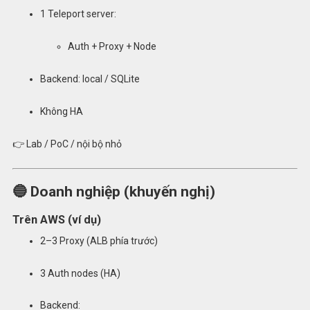
1 Teleport server:
Auth + Proxy + Node
Backend: local / SQLite
Không HA
👉 Lab / PoC / nội bộ nhỏ
🔵 Doanh nghiệp (khuyến nghị)
Trên AWS (ví dụ)
2–3 Proxy (ALB phía trước)
3 Auth nodes (HA)
Backend: