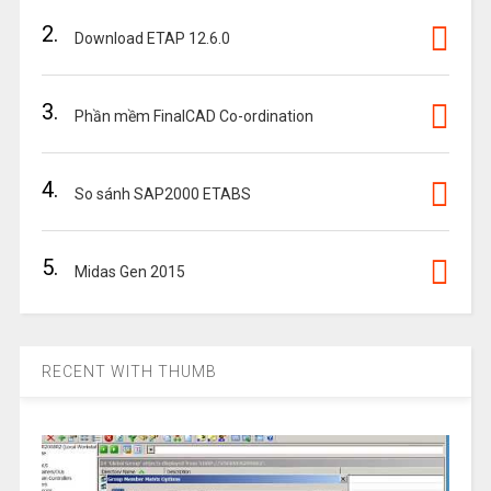
2.
Download ETAP 12.6.0
3.
Phần mềm FinalCAD Co-ordination
4.
So sánh SAP2000 ETABS
5.
Midas Gen 2015
RECENT WITH THUMB