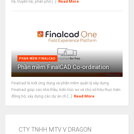
hệ, truyền tải, phân phố [...]
Read More
PHẦN MỀM FINALCAD
Phần mềm FinalCAD Co-ordination
Finalcad là một ứng dụng và phần mềm quản lý xây dựng.
Finalcad giúp các nhà thầu, kiến trúc sư và chủ sở hữu thực hiện
đồng bộ, xây dựng các dự án ch [...]
Read More
CTY TNHH MTV V DRAGON