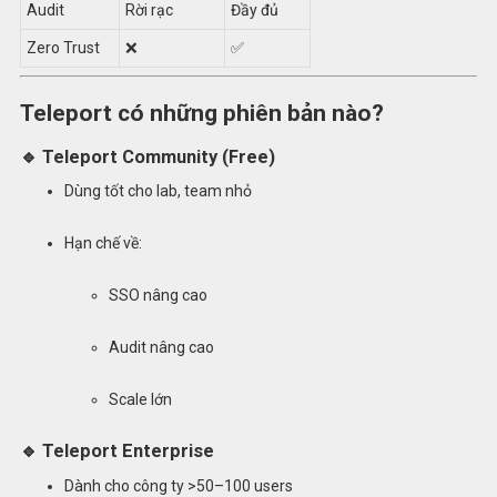
Audit
Rời rạc
Đầy đủ
Zero Trust
❌
✅
Teleport có những phiên bản nào?
🔹 Teleport Community (Free)
Dùng tốt cho lab, team nhỏ
Hạn chế về:
SSO nâng cao
Audit nâng cao
Scale lớn
🔹 Teleport Enterprise
Dành cho công ty >50–100 users