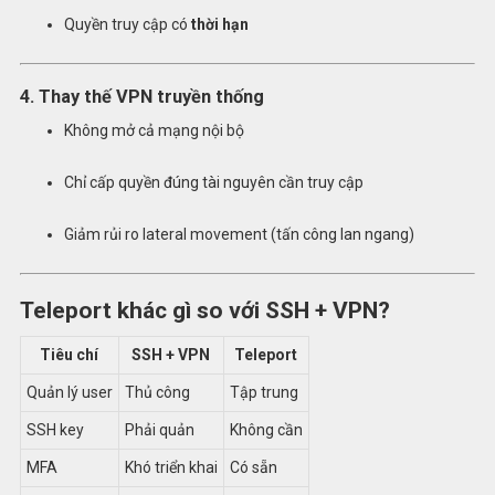
Quyền truy cập có
thời hạn
4. Thay thế VPN truyền thống
Không mở cả mạng nội bộ
Chỉ cấp quyền đúng tài nguyên cần truy cập
Giảm rủi ro lateral movement (tấn công lan ngang)
Teleport khác gì so với SSH + VPN?
Tiêu chí
SSH + VPN
Teleport
Quản lý user
Thủ công
Tập trung
SSH key
Phải quản
Không cần
MFA
Khó triển khai
Có sẵn