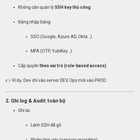
Không cần quản lý
SSH key thủ công
Đăng nhập bằng:
SSO (Google, Azure AD, Okta…)
MFA (OTP, YubiKey…)
Cấp quyền
theo vai trò (role-based access)
👉 Ví dụ: Dev chỉ vào server DEV, Ops mới vào PROD
2. Ghi log & Audit toàn bộ
Ghi lại:
Lệnh SSH đã gõ
Phiên làm việc (session recording)