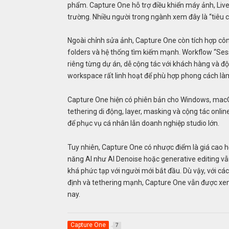
phẩm. Capture One hỗ trợ điều khiển máy ảnh, Live 
trường. Nhiều người trong ngành xem đây là “tiêu
Ngoài chỉnh sửa ảnh, Capture One còn tích hợp côn
folders và hệ thống tìm kiếm mạnh. Workflow “Sess
riêng từng dự án, dễ cộng tác với khách hàng và đ
workspace rất linh hoạt để phù hợp phong cách làm
Capture One hiện có phiên bản cho Windows, macOS
tethering di động, layer, masking và cộng tác onlin
để phục vụ cá nhân lẫn doanh nghiệp studio lớn.
Tuy nhiên, Capture One có nhược điểm là giá cao h
năng AI như AI Denoise hoặc generative editing 
khá phức tạp với người mới bắt đầu. Dù vậy, với c
định và tethering mạnh, Capture One vẫn được xe
nay.
Capture One
7