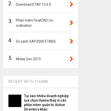
2.
Download ETAP 12.6.0
3.
Phần mềm FinalCAD Co-
ordination
4.
So sánh SAP2000 ETABS
5.
Midas Gen 2015
RECENT WITH THUMB
Tại sao nhiều doanh nghiệp
lựa chọn Hyena thay vì các
phần mềm quản trị Active
Directory khác