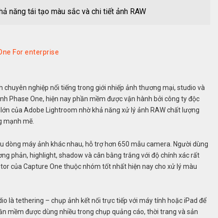
hả năng tái tạo màu sắc và chi tiết ảnh RAW
ne For enterprise
chuyên nghiệp nổi tiếng trong giới nhiếp ảnh thương mại, studio và
 ảnh Phase One, hiện nay phần mềm được vận hành bởi công ty độc
 lớn của
Adobe Lightroom
nhờ khả năng xử lý ảnh RAW chất lượng
ng mạnh mẽ.
iều dòng máy ảnh khác nhau, hỗ trợ hơn 650 mẫu camera. Người dùng
ng phản, highlight, shadow và cân bằng trắng với độ chính xác rất
ditor của Capture One thuộc nhóm tốt nhất hiện nay cho xử lý màu
o là tethering – chụp ảnh kết nối trực tiếp với máy tính hoặc iPad để
hần mềm được dùng nhiều trong chụp quảng cáo, thời trang và sản