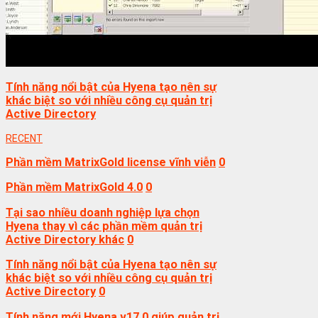
Tính năng nổi bật của Hyena tạo nên sự
khác biệt so với nhiều công cụ quản trị
Active Directory
RECENT
Phần mềm MatrixGold license vĩnh viễn
0
Phần mềm MatrixGold 4.0
0
Tại sao nhiều doanh nghiệp lựa chọn
Hyena thay vì các phần mềm quản trị
Active Directory khác
0
Tính năng nổi bật của Hyena tạo nên sự
khác biệt so với nhiều công cụ quản trị
Active Directory
0
Tính năng mới Hyena v17.0 giúp quản trị