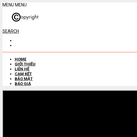
MENU
MENU
SEARCH
HOME
GIỚI THIỆU
LIÊN HỆ
CAM KẾT
BẢO MẬT
BÁO GIÁ