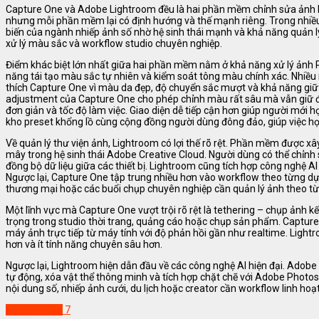
Capture One
và
Adobe Lightroom
đều là hai phần mềm chỉnh sửa ảnh 
nhưng mỗi phần mềm lại có định hướng và thế mạnh riêng. Trong nhiề
biến của ngành nhiếp ảnh số nhờ hệ sinh thái mạnh và khả năng quản lý
xử lý màu sắc và workflow studio chuyên nghiệp.
Điểm khác biệt lớn nhất giữa hai phần mềm nằm ở khả năng xử lý ảnh R
năng tái tạo màu sắc tự nhiên và kiểm soát tông màu chính xác. Nhiều
thích Capture One vì màu da đẹp, độ chuyển sắc mượt và khả năng giữ ch
adjustment của Capture One cho phép chỉnh màu rất sâu mà vẫn giữ đư
đơn giản và tốc độ làm việc. Giao diện dễ tiếp cận hơn giúp người mới
kho preset khổng lồ cùng cộng đồng người dùng đông đảo, giúp việc học
Về quản lý thư viện ảnh, Lightroom có lợi thế rõ rệt. Phần mềm được
mây trong hệ sinh thái Adobe Creative Cloud. Người dùng có thể chỉnh 
đồng bộ dữ liệu giữa các thiết bị. Lightroom cũng tích hợp công nghệ A
Ngược lại, Capture One tập trung nhiều hơn vào workflow theo từng dự á
thương mại hoặc các buổi chụp chuyên nghiệp cần quản lý ảnh theo từ
Một lĩnh vực mà Capture One vượt trội rõ rệt là tethering – chụp ảnh kết
trọng trong studio thời trang, quảng cáo hoặc chụp sản phẩm. Capture 
máy ảnh trực tiếp từ máy tính với độ phản hồi gần như realtime. Light
hơn và ít tính năng chuyên sâu hơn.
Ngược lại, Lightroom hiện dẫn đầu về các công nghệ AI hiện đại. Adobe 
tự động, xóa vật thể thông minh và tích hợp chặt chẽ với
Adobe Photo
nội dung số, nhiếp ảnh cưới, du lịch hoặc creator cần workflow linh ho
Capture One
7