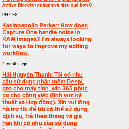
Active Directory nhanh và hiệu quả hơn
0
REPLIES
Kasinoapollo Parker:
How does
Capture One handle noise in
RAW images? I'm always looking
for ways to improve my editing
workflow.
3 months ago
Hải Nguyễn Thanh:
Tôi có nhu
cầu sử dụng phần mềm DeepL
pro cho máy tính, win 365 phục
cụ cho công việc (lĩnh vực kỹ
thuật và Hợp đồng). Xin vui lòng
hỗ trợ tôi để tôi có thể sử dụng
dịch vụ, trả theo tháng và gia
hạn khi có nhu cầu sử dụng