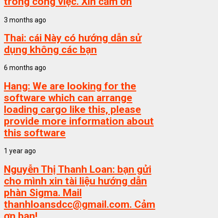
trong công việc. Xin cảm ơn
3 months ago
Thai:
cái Này có hướng dẫn sử
dụng không các bạn
6 months ago
Hang:
We are looking for the
software which can arrange
loading cargo like this, please
provide more information about
this software
1 year ago
Nguyễn Thị Thanh Loan:
bạn gửi
cho mình xin tài liệu hướng dẫn
phàn Sigma. Mail
thanhloansdcc@gmail.com. Cảm
ơn bạn!