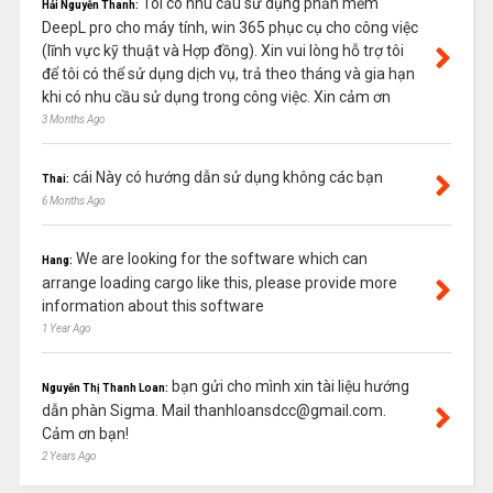
Tôi có nhu cầu sử dụng phần mềm
Hải Nguyễn Thanh:
DeepL pro cho máy tính, win 365 phục cụ cho công việc
(lĩnh vực kỹ thuật và Hợp đồng). Xin vui lòng hỗ trợ tôi
để tôi có thể sử dụng dịch vụ, trả theo tháng và gia hạn
khi có nhu cầu sử dụng trong công việc. Xin cảm ơn
3 Months Ago
cái Này có hướng dẫn sử dụng không các bạn
Thai:
6 Months Ago
We are looking for the software which can
Hang:
arrange loading cargo like this, please provide more
information about this software
1 Year Ago
bạn gửi cho mình xin tài liệu hướng
Nguyễn Thị Thanh Loan:
dẫn phàn Sigma. Mail thanhloansdcc@gmail.com.
Cảm ơn bạn!
2 Years Ago