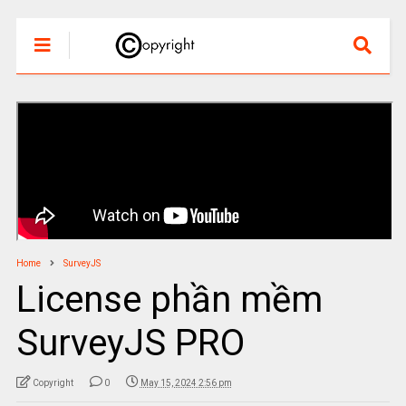
Home
SurveyJS
License phần mềm
SurveyJS PRO
Copyright
0
May 15, 2024 2:56 pm