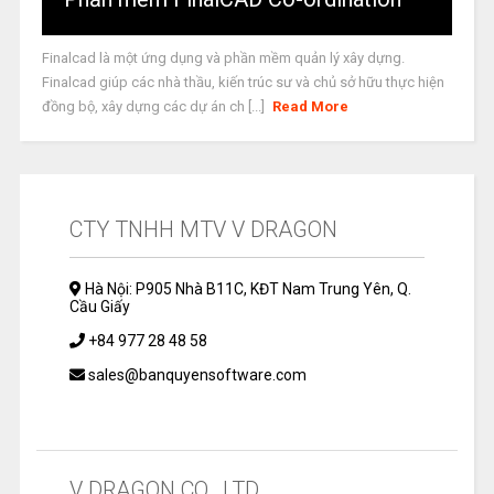
Finalcad là một ứng dụng và phần mềm quản lý xây dựng.
Finalcad giúp các nhà thầu, kiến trúc sư và chủ sở hữu thực hiện
đồng bộ, xây dựng các dự án ch [...]
Read More
CTY TNHH MTV V DRAGON
Hà Nội: P905 Nhà B11C, KĐT Nam Trung Yên, Q.
Cầu Giấy
+84 977 28 48 58
sales@banquyensoftware.com
V DRAGON CO., LTD