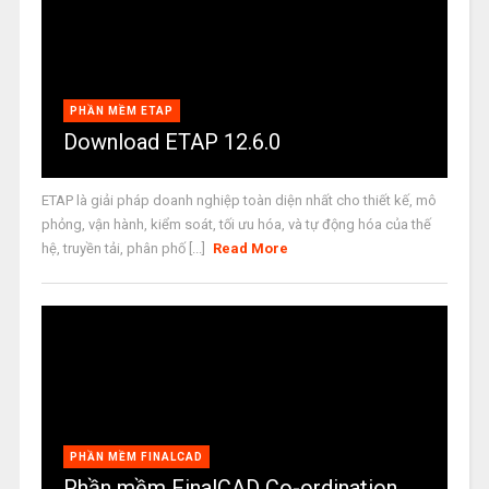
PHẦN MỀM ETAP
Download ETAP 12.6.0
ETAP là giải pháp doanh nghiệp toàn diện nhất cho thiết kế, mô
phỏng, vận hành, kiểm soát, tối ưu hóa, và tự động hóa của thế
hệ, truyền tải, phân phố [...]
Read More
PHẦN MỀM FINALCAD
Phần mềm FinalCAD Co-ordination