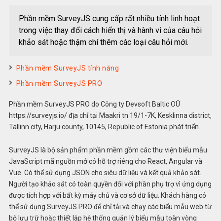
Phần mềm SurveyJS cung cấp rất nhiều tính linh hoạt
trong việc thay đổi cách hiển thị và hành vi của câu hỏi
khảo sát hoặc thậm chí thêm các loại câu hỏi mới.
Phần mềm SurveyJS tính năng
Phần mềm SurveyJS PRO
Phần mềm SurveyJS PRO do Công ty Devsoft Baltic OÜ
https://surveyjs.io/ địa chỉ tại Maakri tn 19/1-7K, Kesklinna district,
Tallinn city, Harju county, 10145, Republic of Estonia phát triển.
SurveyJS là bộ sản phẩm phần mềm gồm các thư viện biểu mẫu
JavaScript mã nguồn mở có hỗ trợ riêng cho React, Angular và
Vue. Có thể sử dụng JSON cho siêu dữ liệu và kết quả khảo sát.
Người tạo khảo sát có toàn quyền đối với phần phụ trợ vì ứng dụng
được tích hợp với bất kỳ máy chủ và cơ sở dữ liệu. Khách hàng có
thể sử dụng SurveyJS PRO để chỉ tải và chạy các biểu mẫu web từ
bộ lưu trữ hoặc thiết lập hệ thống quản lý biểu mẫu toàn vòng