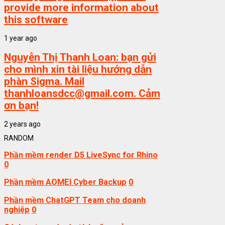
provide more information about
this software
1 year ago
Nguyễn Thị Thanh Loan:
bạn gửi
cho mình xin tài liệu hướng dẫn
phàn Sigma. Mail
thanhloansdcc@gmail.com. Cảm
ơn bạn!
2 years ago
RANDOM
Phần mềm render D5 LiveSync for Rhino
0
Phần mềm AOMEI Cyber Backup
0
Phần mềm ChatGPT Team cho doanh
nghiệp
0