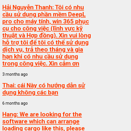
Hải Nguyễn Thanh:
Tôi có nhu
cầu sử dụng phần mềm DeepL
pro cho máy tính, win 365 phục
cụ cho công việc (lĩnh vực kỹ
thuật và Hợp đồng). Xin vui lòng
hỗ trợ tôi để tôi có thể sử dụng
dịch vụ, trả theo tháng và gia
hạn khi có nhu cầu sử dụng
trong công việc. Xin cảm ơn
3 months ago
Thai:
cái Này có hướng dẫn sử
dụng không các bạn
6 months ago
Hang:
We are looking for the
software which can arrange
loading cargo like this, please