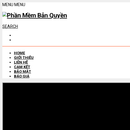
MENU
MENU
SEARCH
HOME
GIỚI THIỆU
LIÊN HỆ
CAM KẾT
BẢO MẬT
BÁO GIÁ