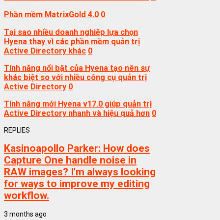
Phần mềm MatrixGold 4.0
0
Tại sao nhiều doanh nghiệp lựa chọn
Hyena thay vì các phần mềm quản trị
Active Directory khác
0
Tính năng nổi bật của Hyena tạo nên sự
khác biệt so với nhiều công cụ quản trị
Active Directory
0
Tính năng mới Hyena v17.0 giúp quản trị
Active Directory nhanh và hiệu quả hơn
0
REPLIES
Kasinoapollo Parker:
How does
Capture One handle noise in
RAW images? I'm always looking
for ways to improve my editing
workflow.
3 months ago