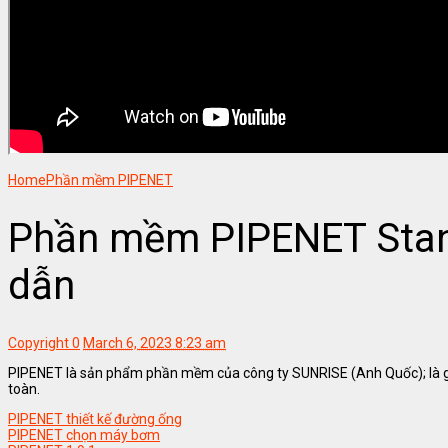
Home
Phần mềm PIPENET
Phần mềm PIPENET Sta
dẫn
Copyright
0
March 6, 2023 8:23 am
PIPENET là sản phẩm phần mềm của công ty SUNRISE (Anh Quốc); là giải
toàn.
PIPENET thiết kế đường ống
PIPENET chọn máy bơm