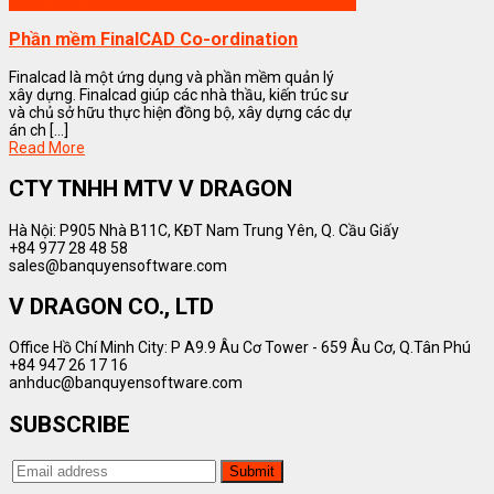
Phần mềm FinalCAD
Phần mềm FinalCAD Co-ordination
Finalcad là một ứng dụng và phần mềm quản lý
xây dựng. Finalcad giúp các nhà thầu, kiến trúc sư
và chủ sở hữu thực hiện đồng bộ, xây dựng các dự
án ch [...]
Read More
CTY TNHH MTV V DRAGON
Hà Nội: P905 Nhà B11C, KĐT Nam Trung Yên, Q. Cầu Giấy
+84 977 28 48 58
sales@banquyensoftware.com
V DRAGON CO., LTD
Office Hồ Chí Minh City: P A9.9 Âu Cơ Tower - 659 Âu Cơ, Q.Tân Phú
+84 947 26 17 16
anhduc@banquyensoftware.com
SUBSCRIBE