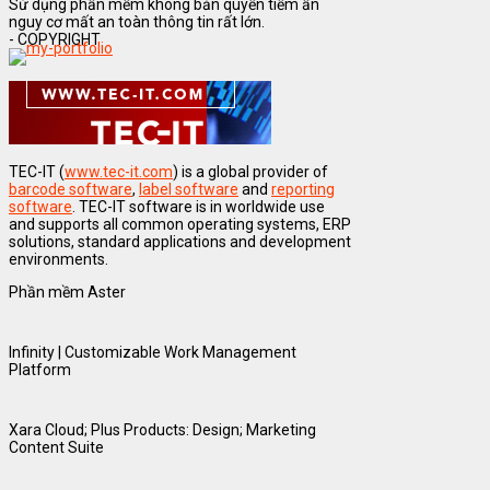
Sử dụng phần mềm không bản quyền tiềm ẩn
nguy cơ mất an toàn thông tin rất lớn.
- COPYRIGHT
TEC-IT (
www.tec-it.com
) is a global provider of
barcode software
,
label software
and
reporting
software
. TEC-IT software is in worldwide use
and supports all common operating systems, ERP
solutions, standard applications and development
environments.
Phần mềm Aster
Infinity | Customizable Work Management
Platform
Xara Cloud; Plus Products: Design; Marketing
Content Suite