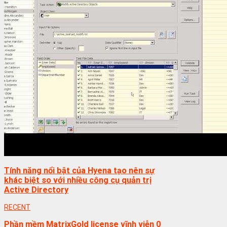
Tính năng nổi bật của Hyena tạo nên sự
khác biệt so với nhiều công cụ quản trị
Active Directory
RECENT
Phần mềm MatrixGold license vĩnh viễn
0