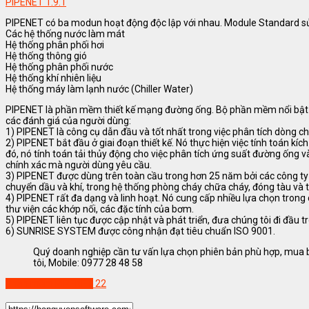
PIPENET 1.9.1
PIPENET có ba modun hoạt động độc lập với nhau. Module Standard sử 
Các hệ thống nước làm mát
Hệ thống phân phối hơi
Hệ thống thông gió
Hệ thống phân phối nước
Hệ thống khí nhiên liệu
Hệ thống máy làm lạnh nước (Chiller Water)
PIPENET là phần mềm thiết kế mạng đường ống. Bộ phần mềm nổi bật với
các đánh giá của người dùng:
1) PIPENET là công cụ dẫn đầu và tốt nhất trong việc phân tích dòng ch
2) PIPENET bắt đầu ở giai đoạn thiết kế. Nó thực hiện việc tính toán k
đó, nó tính toán tải thủy động cho việc phân tích ứng suất đường ống v
chính xác mà người dùng yêu cầu.
3) PIPENET được dùng trên toàn cầu trong hơn 25 năm bởi các công ty 
chuyển dầu và khí, trong hệ thống phòng cháy chữa cháy, đóng tàu và 
4) PIPENET rất đa dạng và linh hoạt. Nó cung cấp nhiều lựa chọn trong
thư viện các khớp nối, các đặc tính của bơm.
5) PIPENET liên tục được cập nhật và phát triển, đưa chúng tôi đi đầu 
6) SUNRISE SYSTEM được công nhận đạt tiêu chuẩn ISO 9001.
Quý doanh nghiệp cần tư vấn lựa chọn phiên bản phù hợp, mua b
tôi, Mobile: 0977 28 48 58
Phần mềm PIPENET
22