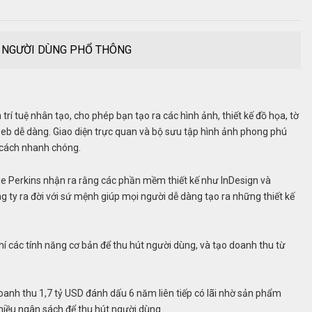
O NGƯỜI DÙNG PHỔ THÔNG
trí tuệ nhân tạo, cho phép bạn tạo ra các hình ảnh, thiết kế đồ họa, tờ
 web dễ dàng. Giao diện trực quan và bộ sưu tập hình ảnh phong phú
 cách nhanh chóng.
e Perkins nhận ra rằng các phần mềm thiết kế như InDesign và
 ty ra đời với sứ mệnh giúp mọi người dễ dàng tạo ra những thiết kế
 các tính năng cơ bản để thu hút người dùng, và tạo doanh thu từ
anh thu 1,7 tỷ USD đánh dấu 6 năm liên tiếp có lãi nhờ sản phẩm
nhiều ngân sách để thu hút người dùng.