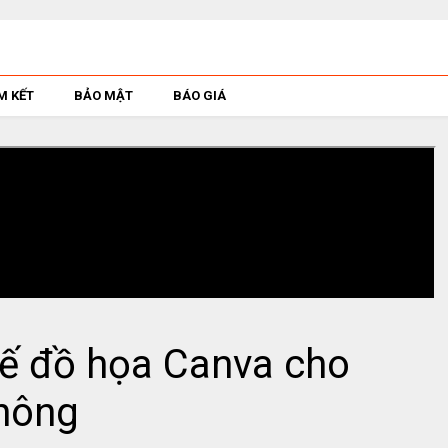
M KẾT
BẢO MẬT
BÁO GIÁ
ế đồ họa Canva cho
hông