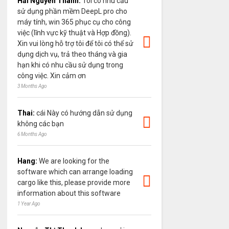
Hải Nguyễn Thanh:
Tôi có nhu cầu
sử dụng phần mềm DeepL pro cho
máy tính, win 365 phục cụ cho công
việc (lĩnh vực kỹ thuật và Hợp đồng).
Xin vui lòng hỗ trợ tôi để tôi có thể sử
dụng dịch vụ, trả theo tháng và gia
hạn khi có nhu cầu sử dụng trong
công việc. Xin cảm ơn
3 Months Ago
Thai:
cái Này có hướng dẫn sử dụng
không các bạn
6 Months Ago
Hang:
We are looking for the
software which can arrange loading
cargo like this, please provide more
information about this software
1 Year Ago