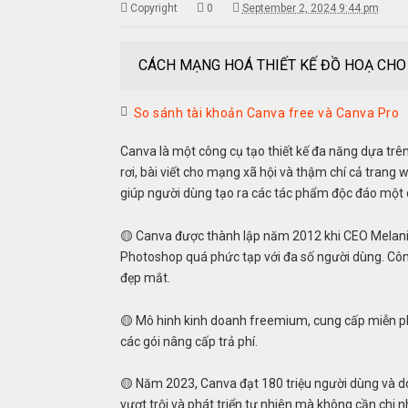
Copyright
0
September 2, 2024 9:44 pm
CÁCH MẠNG HOÁ THIẾT KẾ ĐỒ HOẠ CH
So sánh tài khoản Canva free và Canva Pro
Canva là một công cụ tạo thiết kế đa năng dựa trên 
rơi, bài viết cho mạng xã hội và thậm chí cả trang
giúp người dùng tạo ra các tác phẩm độc đáo một
🟡 Canva được thành lập năm 2012 khi CEO Melani
Photoshop quá phức tạp với đa số người dùng. Công
đẹp mắt.
🟡 Mô hinh kinh doanh freemium, cung cấp miễn phí
các gói nâng cấp trả phí.
🟡 Năm 2023, Canva đạt 180 triệu người dùng và do
vượt trội và phát triển tự nhiên mà không cần chi 