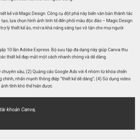
ết kế với Magic Design. Công cụ đột phá này biến văn bản thành tác
g tạo, lựa chọn hình ảnh tinh tế đến phối màu độc đáo – Magic Design
trợ lý thiết kế ảo, mở ra khả năng sáng tạo vô tận cho mọi người
gấp 10 lần Adobe Express. Bộ sưu tập đa dạng này giúp Canva thu
các thiết kế đẹp mắt một cách nhanh chóng và dễ dàng.
 chuyên sâu; (2) Quảng cáo Google Ads với 4 nhóm từ khóa chiến
 chính, nhấn mạnh thông điệp “thiết kế dễ dàng”; (4) Sử dụng video
ảnh tĩnh khó thể hiện được.
tài khoản Canva,