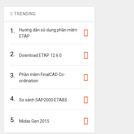
TRENDING
1.
Hướng dẫn sử dụng phần mềm
ETAP
2.
Download ETAP 12.6.0
3.
Phần mềm FinalCAD Co-
ordination
4.
So sánh SAP2000 ETABS
5.
Midas Gen 2015