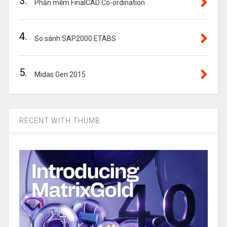
3.
Phần mềm FinalCAD Co-ordination
4.
So sánh SAP2000 ETABS
5.
Midas Gen 2015
RECENT WITH THUMB