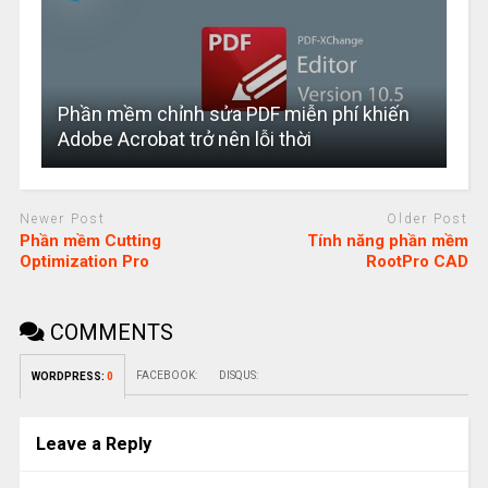
Phần mềm chỉnh sửa PDF miễn phí khiến
Adobe Acrobat trở nên lỗi thời
Newer Post
Older Post
Phần mềm Cutting
Tính năng phần mềm
Optimization Pro
RootPro CAD
COMMENTS
FACEBOOK:
DISQUS:
WORDPRESS:
0
Leave a Reply