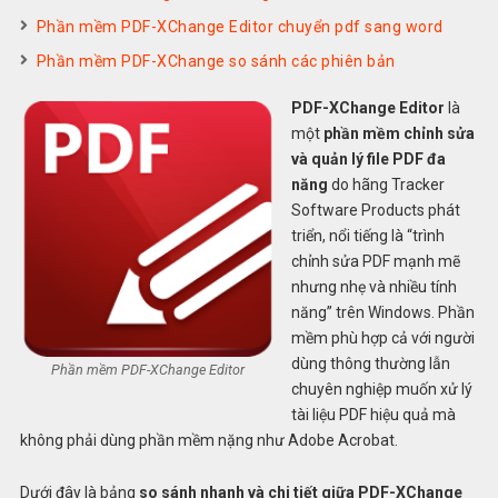
Phần mềm PDF-XChange Editor chuyển pdf sang word
Phần mềm PDF-XChange so sánh các phiên bản
PDF-XChange Editor
là
một
phần mềm chỉnh sửa
và quản lý file PDF đa
năng
do hãng Tracker
Software Products phát
triển, nổi tiếng là “trình
chỉnh sửa PDF mạnh mẽ
nhưng nhẹ và nhiều tính
năng” trên Windows. Phần
mềm phù hợp cả với người
dùng thông thường lẫn
Phần mềm PDF-XChange Editor
chuyên nghiệp muốn xử lý
tài liệu PDF hiệu quả mà
không phải dùng phần mềm nặng như Adobe Acrobat.
Dưới đây là bảng
so sánh nhanh và chi tiết giữa PDF-XChange