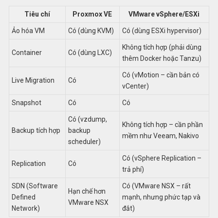
Tiêu chí
Proxmox VE
VMware vSphere/ESXi
Ảo hóa VM
Có (dùng KVM)
Có (dùng ESXi hypervisor)
Không tích hợp (phải dùng
Container
Có (dùng LXC)
thêm Docker hoặc Tanzu)
Có (vMotion – cần bản có
Live Migration
Có
vCenter)
Snapshot
Có
Có
Có (vzdump,
Không tích hợp – cần phần
Backup tích hợp
backup
mềm như Veeam, Nakivo
scheduler)
Có (vSphere Replication –
Replication
Có
trả phí)
SDN (Software
Có (VMware NSX – rất
Hạn chế hơn
Defined
mạnh, nhưng phức tạp và
VMware NSX
Network)
đắt)