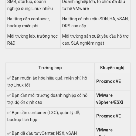
SMB, startup, doanh
Doanh nghiệp lớn, tổ chức đã đầu
nghiệp dùng Linux nhiều
tư hệ VMware
Hạ tầng cần container,
Hạ tầng có nhu cầu SDN, HA, vSAN,
backup miễn phí
DRS cao cấp
Môi trường lab, trường học,
Môi trường sản xuất yêu cầu hỗ trợ
R&D
cao, SLA nghiêm ngặt
Trường hợp
Khuyến nghị
✅ Bạn muốn ảo hóa hiệu quả, miễn phí, hỗ
Proxmox VE
trợ Linux tốt
✅ Bạn cần môi trường doanh nghiệp có hỗ
VMware
trợ, độ ổn định cao
vSphere/ESXi
✅ Bạn cần container (LXC), quản lý dễ,
Proxmox VE
backup tích hợp
VMware
✅ Bạn đã đầu tư vCenter, NSX, vSAN