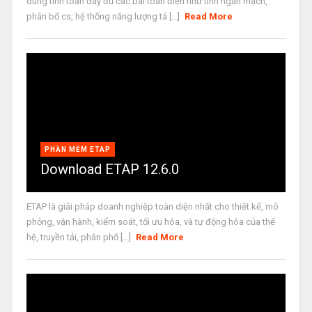
dùng tính toán đầy đủ các bài toán điện như tính ngắn mạch,
phân bố cs, hệ thống năng lượng tá [...]
Read More
PHẦN MỀM ETAP
Download ETAP 12.6.0
ETAP là giải pháp doanh nghiệp toàn diện nhất cho thiết kế, mô
phỏng, vận hành, kiểm soát, tối ưu hóa, và tự động hóa của thế
hệ, truyền tải, phân phố [...]
Read More