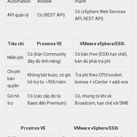
Automation
Ansible
mạnh
Có (vSphere Web Services
API quản lý
Có (REST API)
API, REST API)
Tiêu chí
Proxmox VE
VMware vSphere/ESXi
Có (bản Community
Có bản free (ESXi hạn chế),
Miễn phí
đầy đủ tính năng)
bản đủ phải trả phí
Chi phí
Không bắt buộc, có gói
Trả phí theo CPU/socket,
bản
hỗ trợ từ ~95€/năm
license + vCenter + add-ons
quyền
Gói hỗ
Có (các cấp độ từ
Có, nhưng từ khi về
trợ
Basic đến Premium)
Broadcom, hạn chế với SMB
Proxmox VE
VMware vSphere/ESXi