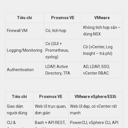
Tiêu chí
Proxmox VE
VMware
Không tích hợp sẵn –
Firewall VM
Có, tích hợp
dùng NSX
Có (GUI +
Có (vCenter, Log
Logging/Monitoring
Prometheus,
Insight – trả phí)
syslog)
LDAP, Active
AD, LDAP, SSO,
Authentication
Directory, TFA
vCenter RBAC
Tiêu chí
Proxmox VE
VMware vSphere/ESXi
Giao diện
Web UI trực quan,
Web UI đẹp, có vCenter rất
người dùng
đơn giản
mạnh
CLI &
Bash + API REST,
PowerCLI, vSphere CLI, API