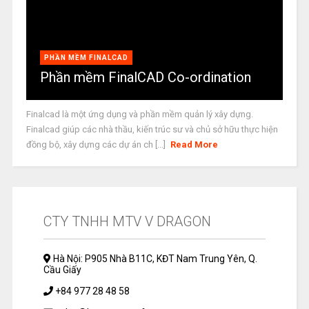
PHẦN MỀM FINALCAD
Phần mềm FinalCAD Co-ordination
Finalcad là một ứng dụng và phần mềm quản lý xây dựng.
Finalcad giúp các nhà thầu, kiến trúc sư và chủ sở hữu thực hiện
đồng bộ, xây dựng các dự án ch [...]
Read More
CTY TNHH MTV V DRAGON
Hà Nội: P905 Nhà B11C, KĐT Nam Trung Yên, Q.
Cầu Giấy
+84 977 28 48 58