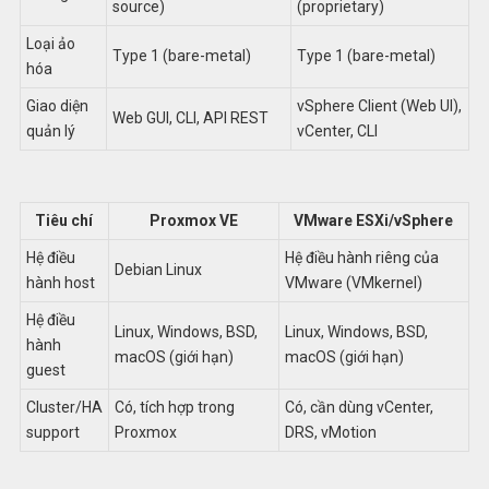
source)
(proprietary)
Loại ảo
Type 1 (bare-metal)
Type 1 (bare-metal)
hóa
Giao diện
vSphere Client (Web UI),
Web GUI, CLI, API REST
quản lý
vCenter, CLI
Tiêu chí
Proxmox VE
VMware ESXi/vSphere
Hệ điều
Hệ điều hành riêng của
Debian Linux
hành host
VMware (VMkernel)
Hệ điều
Linux, Windows, BSD,
Linux, Windows, BSD,
hành
macOS (giới hạn)
macOS (giới hạn)
guest
Cluster/HA
Có, tích hợp trong
Có, cần dùng vCenter,
support
Proxmox
DRS, vMotion