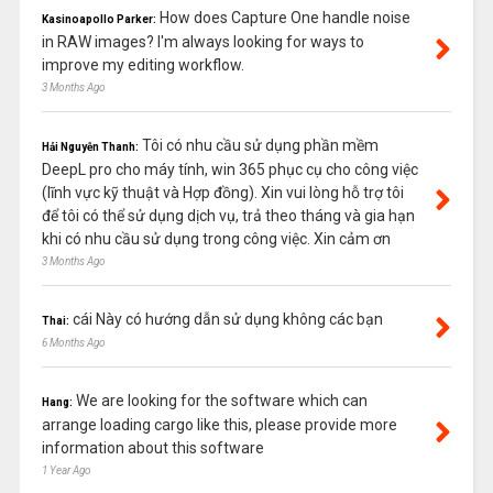
How does Capture One handle noise
Kasinoapollo Parker:
in RAW images? I'm always looking for ways to
improve my editing workflow.
3 Months Ago
Tôi có nhu cầu sử dụng phần mềm
Hải Nguyễn Thanh:
DeepL pro cho máy tính, win 365 phục cụ cho công việc
(lĩnh vực kỹ thuật và Hợp đồng). Xin vui lòng hỗ trợ tôi
để tôi có thể sử dụng dịch vụ, trả theo tháng và gia hạn
khi có nhu cầu sử dụng trong công việc. Xin cảm ơn
3 Months Ago
cái Này có hướng dẫn sử dụng không các bạn
Thai:
6 Months Ago
We are looking for the software which can
Hang:
arrange loading cargo like this, please provide more
information about this software
1 Year Ago