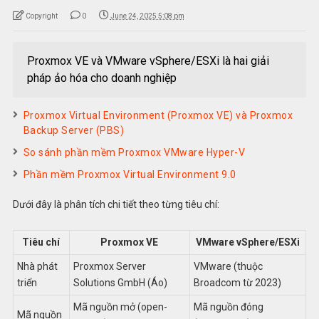
Copyright
0
June 24, 2025 5:08 pm
Proxmox VE và VMware vSphere/ESXi là hai giải
pháp ảo hóa cho doanh nghiệp
Proxmox Virtual Environment (Proxmox VE) và Proxmox
Backup Server (PBS)
So sánh phần mềm Proxmox VMware Hyper-V
Phần mềm Proxmox Virtual Environment 9.0
Dưới đây là phân tích chi tiết theo từng tiêu chí:
Tiêu chí
Proxmox VE
VMware vSphere/ESXi
Nhà phát
Proxmox Server
VMware (thuộc
triển
Solutions GmbH (Áo)
Broadcom từ 2023)
Mã nguồn mở (open-
Mã nguồn đóng
Mã nguồn