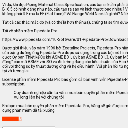
Ví dụ, khi đọc Piping Material Class Specification, các bạn sẽ cần phả
B16.5 có hình dáng như nào, cấu tạo ra sao và kích thước bao nhiêu? 
không phải R.F mà là F.F (Flat face)? Và Flange Weld Neck là gì nhỉ? N
Tất cả các thắc mắc đó (và có thể là hơn thế nữa), chúng ta sẽ tìm đư
Tải về phần mềm Pipedata Pro
https://www.pipedata.com/10-Software/01-Pipedata-Pro/Download
Được giới thiệu vào năm 1996 bởi Zeataline Projects, Pipedata-Pro hiệ
của bảng đường ống Pipedata-Pro được sử dụng trong các bộ mô hình n
được Ủy ban Thiết kế Cơ khí ASME B31, Ủy ban ASME B31.3, Ủy ban M
đúng” các mã ASME với ISO và đo lường đúng các tiêu chuẩn của Hoa K
đối với thông số kỹ thuật đường ống và hệ điều hành. Với phản hồi từ 
tại và tương lai.
License phần mềm Pipedata Pro bao gồm cả bản vĩnh viễn Pipedata-P
subscription.
Quý doanh nghiệp cần tư vấn, mua bản quyền phần mềm Pipeda
Vui lòng liên hệ với chúng tôi
Khi bạn mua bản quyền phần mềm Pipedata-Pro, hãng sẽ gửi được emai
dụng phần mềm đã tải xuống.
Pipedata
3