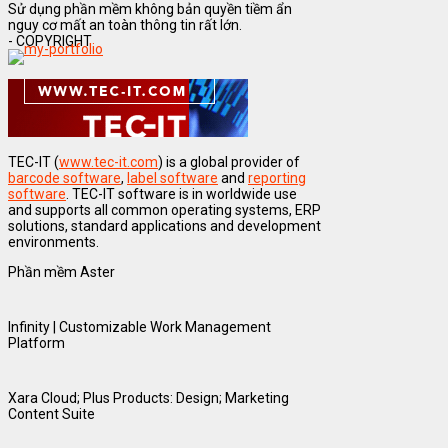
Sử dụng phần mềm không bản quyền tiềm ẩn
nguy cơ mất an toàn thông tin rất lớn.
- COPYRIGHT
TEC-IT (
www.tec-it.com
) is a global provider of
barcode software
,
label software
and
reporting
software
. TEC-IT software is in worldwide use
and supports all common operating systems, ERP
solutions, standard applications and development
environments.
Phần mềm Aster
Infinity | Customizable Work Management
Platform
Xara Cloud; Plus Products: Design; Marketing
Content Suite