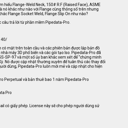
i tìm hiểu Flange-Weld Neck, 150# R.F (Raised Face), ASME
Và nó khác như nào với Flange cùng thông số trên nhưng
ó khác Flange Socket Weld, Flange Slip On như nào?
ợc câu trả lời từ phần mềm Pipedata-Pro.
140/
n có mặt trên toàn cầu và các phiên bản được lập bản đồ
hà máy 3D phổ biến và các gói tạo Iso. Pipedata-Pro đã
SS-SP-97 và một số ủy ban khác xem xét để “chứng minh
ỳ. Nó được cập nhật thường xuyên để tuân thủ các thay đổi
người dùng, Pipedata-Pro luôn mới mẻ và cập nhật cho hiện
ro Perpetual và bản thuê bao 1 năm Pipedata-Pro
ta Pro
l có giấy phép. License này sẽ cho phép người dùng sử