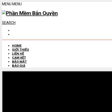
MENU
MENU
SEARCH
HOME
GIỚI THIỆU
LIÊN HỆ
CAM KẾT
BẢO MẬT
BÁO GIÁ