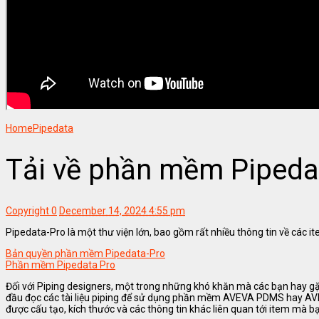
Home
Pipedata
Tải về phần mềm Pipeda
Copyright
0
December 14, 2024 4:55 pm
Pipedata-Pro là một thư viện lớn, bao gồm rất nhiều thông tin về các it
Bản quyền phần mềm Pipedata-Pro
Phần mềm Pipedata Pro
Đối với Piping designers, một trong những khó khăn mà các bạn hay gặp
đầu đọc các tài liệu piping để sử dụng phần mềm AVEVA PDMS hay AVE
được cấu tạo, kích thước và các thông tin khác liên quan tới item mà b