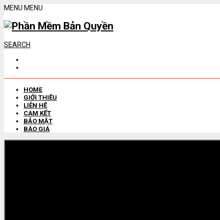
MENU
MENU
SEARCH
HOME
GIỚI THIỆU
LIÊN HỆ
CAM KẾT
BẢO MẬT
BÁO GIÁ