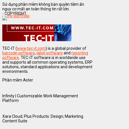
Sử dụng phần mềm không bản quyền tiềm ẩn
nguy cơ mất an toàn thông tin rất lớn.
- COPYRIGHT
TEC-IT (
www.tec-it.com
) is a global provider of
barcode software
,
label software
and
reporting
software
. TEC-IT software is in worldwide use
and supports all common operating systems, ERP
solutions, standard applications and development
environments.
Phần mềm Aster
Infinity | Customizable Work Management
Platform
Xara Cloud; Plus Products: Design; Marketing
Content Suite