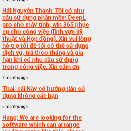
Hải Nguyễn Thanh:
Tôi có nhu
cầu sử dụng phần mềm DeepL
pro cho máy tính, win 365 phục
cụ cho công việc (lĩnh vực kỹ
thuật và Hợp đồng). Xin vui lòng
hỗ trợ tôi để tôi có thể sử dụng
dịch vụ, trả theo tháng và gia
hạn khi có nhu cầu sử dụng
trong công việc. Xin cảm ơn
3 months ago
Thai:
cái Này có hướng dẫn sử
dụng không các bạn
6 months ago
Hang:
We are looking for the
software which can arrange