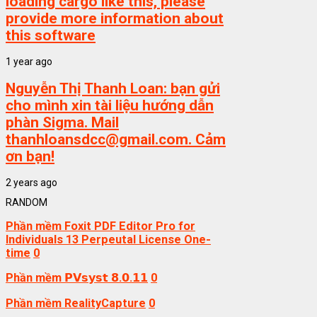
loading cargo like this, please
provide more information about
this software
1 year ago
Nguyễn Thị Thanh Loan:
bạn gửi
cho mình xin tài liệu hướng dẫn
phàn Sigma. Mail
thanhloansdcc@gmail.com. Cảm
ơn bạn!
2 years ago
RANDOM
Phần mềm Foxit PDF Editor Pro for
Individuals 13 Perpeutal License One-
time
0
Phần mềm 𝗣𝗩𝘀𝘆𝘀𝘁 𝟴.𝟬.𝟭𝟭
0
Phần mềm RealityCapture
0