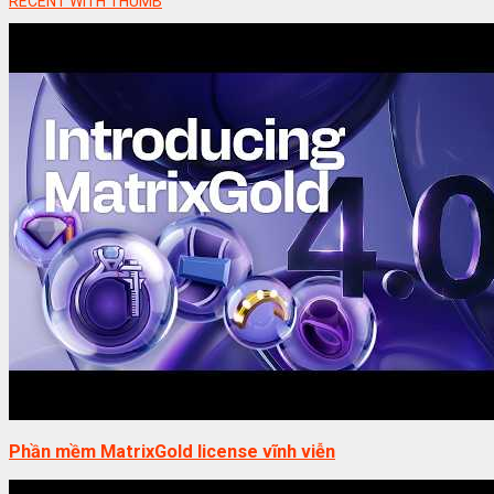
RECENT WITH THUMB
Phần mềm MatrixGold license vĩnh viễn