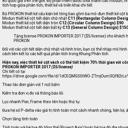
80 quốc gia trên thế giới. Bộ phần mềm được chia thành các modun, n
tích hơp giữa phân tích, thiết kế và triển khai chi tiết.
Bộ PROKON thiết kế cấu kiện bê tông bao gồm ba mô-đun thiết kế cột b
Modun thiết kế cột tiết diện chữ nhật
C11 (Rectangular Column Desig
Modun thiết kế cột tiết diện tròn
C12 (Circular Column Design) $90
Modun thiết kế cột tiết diện bất kỳ
C13 (General Column Design) $15
Tặng license PROKON IMPORTER 2017 ($5/license) cho khách h
PROKON
Đối với các cột tiết diện chữ nhật và hình tròn, bạn có thể nhập mô hình
cách liên kết từ các kết quả phân tích trong Khung Phân tích.
Hiện nay, việc thiết kế cột vách có thể tiết kiệm 70% thời gian với c
PROKON IMPORTER 2017
($5/license)
Chi tiết có tại
https://drive.google.com/file/d/1dCEQMGS0tWO-ZTmjOum3Qf82rLo
Thao tác đơn giản với 1 nút bấm
Kiểm tra đơn vị đo và thông báo lỗi
Lọc nhanh Pier, Frame theo tên hoặc thứ tự
Đưa hệ số P-delta vào giá trị tính toán một cách nhanh chóng, tiện lợi,
Chọn tầng tính toán
Tính toán với hệ tọa độ tổng thể (Project Axis) hoặc hệ tọa độ địa phươn