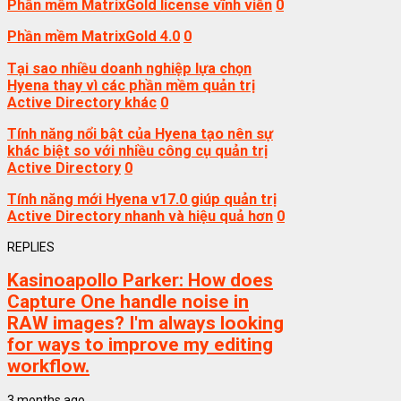
Phần mềm MatrixGold license vĩnh viễn
0
Phần mềm MatrixGold 4.0
0
Tại sao nhiều doanh nghiệp lựa chọn
Hyena thay vì các phần mềm quản trị
Active Directory khác
0
Tính năng nổi bật của Hyena tạo nên sự
khác biệt so với nhiều công cụ quản trị
Active Directory
0
Tính năng mới Hyena v17.0 giúp quản trị
Active Directory nhanh và hiệu quả hơn
0
REPLIES
Kasinoapollo Parker:
How does
Capture One handle noise in
RAW images? I'm always looking
for ways to improve my editing
workflow.
3 months ago