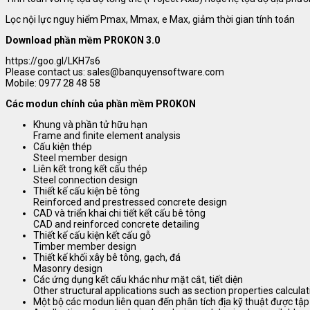
Lọc nội lực nguy hiểm Pmax, Mmax, e Max, giảm thời gian tính toán
Download phần mềm PROKON 3.0
https://goo.gl/LKH7s6
Please contact us: sales@banquyensoftware.com
Mobile: 0977 28 48 58
Các modun chính của phần mềm PROKON
Khung và phần tử hữu hạn
Frame and finite element analysis
Cấu kiện thép
Steel member design
Liên kết trong kết cấu thép
Steel connection design
Thiết kế cấu kiện bê tông
Reinforced and prestressed concrete design
CAD và triển khai chi tiết kết cấu bê tông
CAD and reinforced concrete detailing
Thiết kế cấu kiện kết cấu gỗ
Timber member design
Thiết kế khối xây bê tông, gạch, đá
Masonry design
Các ứng dụng kết cấu khác như mặt cắt, tiết diện
Other structural applications such as section properties calcul
Một bộ các modun liên quan đến phân tích địa kỹ thuật được tậ