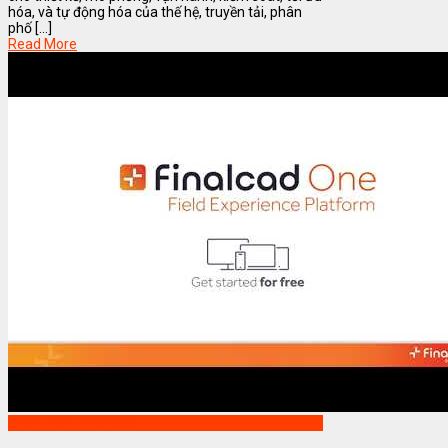
hóa, và tự động hóa của thế hệ, truyền tải, phân
phố [...]
Read More
Phần mềm FinalCAD