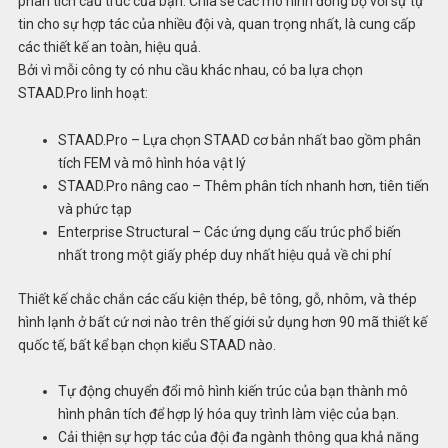
phân tích cấu trúc của bạn. Chia sẻ các mô hình đồng bộ với sự tự
tin cho sự hợp tác của nhiều đội và, quan trọng nhất, là cung cấp
các thiết kế an toàn, hiệu quả.
Bởi vì mỗi công ty có nhu cầu khác nhau, có ba lựa chọn
STAAD.Pro linh hoạt:
STAAD.Pro – Lựa chọn STAAD cơ bản nhất bao gồm phân
tích FEM và mô hình hóa vật lý
STAAD.Pro nâng cao – Thêm phân tích nhanh hơn, tiên tiến
và phức tạp
Enterprise Structural – Các ứng dụng cấu trúc phổ biến
nhất trong một giấy phép duy nhất hiệu quả về chi phí
Thiết kế chắc chắn các cấu kiện thép, bê tông, gỗ, nhôm, và thép
hình lạnh ở bất cứ nơi nào trên thế giới sử dụng hơn 90 mã thiết kế
quốc tế, bất kể bạn chọn kiểu STAAD nào.
Tự động chuyển đổi mô hình kiến trúc của bạn thành mô
hình phân tích để hợp lý hóa quy trình làm việc của bạn.
Cải thiện sự hợp tác của đội đa ngành thông qua khả năng