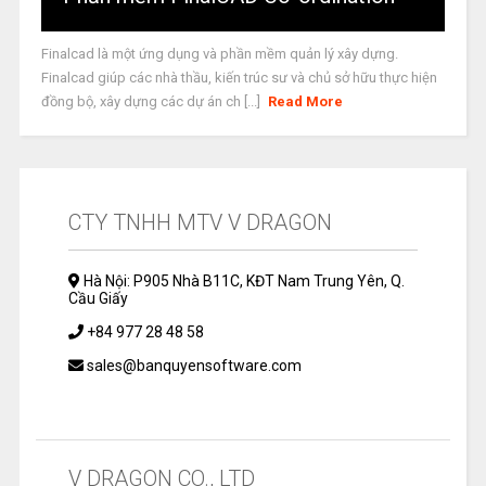
Finalcad là một ứng dụng và phần mềm quản lý xây dựng.
Finalcad giúp các nhà thầu, kiến trúc sư và chủ sở hữu thực hiện
đồng bộ, xây dựng các dự án ch [...]
Read More
CTY TNHH MTV V DRAGON
Hà Nội: P905 Nhà B11C, KĐT Nam Trung Yên, Q.
Cầu Giấy
+84 977 28 48 58
sales@banquyensoftware.com
V DRAGON CO., LTD