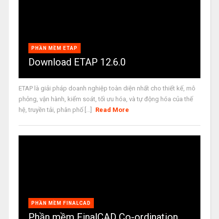
PHẦN MỀM ETAP
Download ETAP 12.6.0
ETAP là giải pháp doanh nghiệp toàn diện nhất cho thiết kế, mô
phỏng, vận hành, kiểm soát, tối ưu hóa, và tự động hóa của thế
hệ, truyền tải, phân phố [...]
Read More
PHẦN MỀM FINALCAD
Phần mềm FinalCAD Co-ordination