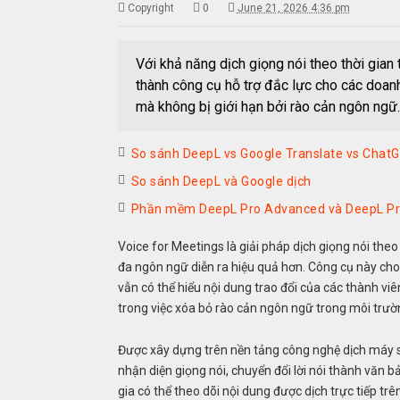
Copyright
0
June 21, 2026 4:36 pm
Với khả năng dịch giọng nói theo thời gian
thành công cụ hỗ trợ đắc lực cho các doan
mà không bị giới hạn bởi rào cản ngôn ngữ.
So sánh DeepL vs Google Translate vs Chat
So sánh DeepL và Google dịch
Phần mềm DeepL Pro Advanced và DeepL Pr
Voice for Meetings là giải pháp dịch giọng nói the
đa ngôn ngữ diễn ra hiệu quả hơn. Công cụ này ch
vẫn có thể hiểu nội dung trao đổi của các thành vi
trong việc xóa bỏ rào cản ngôn ngữ trong môi trườn
Được xây dựng trên nền tảng công nghệ dịch máy s
nhận diện giọng nói, chuyển đổi lời nói thành văn
gia có thể theo dõi nội dung được dịch trực tiếp t