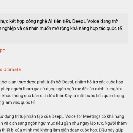
 thực kết hợp công nghệ AI tiên tiến, DeepL Voice đang trở
h nghiệp và cá nhân muốn mở rộng khả năng hợp tác quốc tế
GPT
o Ultimate
o thời gian thực được phát triển bởi DeepL nhằm hỗ trợ các cuộc họp
o phép người tham gia sử dụng ngôn ngữ mẹ đẻ của mình trong khi
ên khác thông qua bản dịch tức thời. Đây là một bước tiến quan trọng
g làm việc quốc tế.
ử dụng trí tuệ nhân tạo của DeepL, Voice for Meetings có khả năng
 bản và dịch sang ngôn ngữ mục tiêu gần như ngay lập tức. Người tham
rên thiết bị của mình mà không làm gián đoạn cuộc họp. Điều này giúp