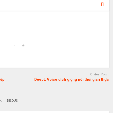
Older Post
iếp
DeepL Voice dịch giọng nói thời gian thực
K:
DISQUS: