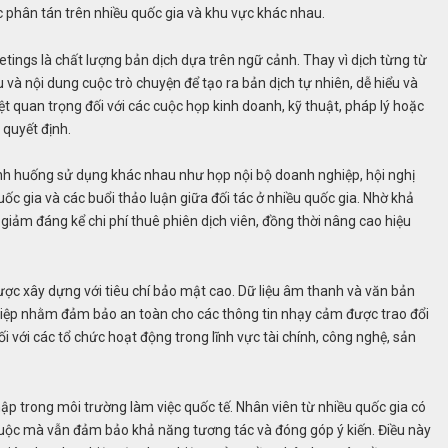
c phân tán trên nhiều quốc gia và khu vực khác nhau.
tings là chất lượng bản dịch dựa trên ngữ cảnh. Thay vì dịch từng từ
và nội dung cuộc trò chuyện để tạo ra bản dịch tự nhiên, dễ hiểu và
t quan trọng đối với các cuộc họp kinh doanh, kỹ thuật, pháp lý hoặc
 quyết định.
ình huống sử dụng khác nhau như họp nội bộ doanh nghiệp, hội nghị
ốc gia và các buổi thảo luận giữa đối tác ở nhiều quốc gia. Nhờ khả
 giảm đáng kể chi phí thuê phiên dịch viên, đồng thời nâng cao hiệu
ược xây dựng với tiêu chí bảo mật cao. Dữ liệu âm thanh và văn bản
hiệp nhằm đảm bảo an toàn cho các thông tin nhạy cảm được trao đổi
ối với các tổ chức hoạt động trong lĩnh vực tài chính, công nghệ, sản
ập trong môi trường làm việc quốc tế. Nhân viên từ nhiều quốc gia có
uộc mà vẫn đảm bảo khả năng tương tác và đóng góp ý kiến. Điều này