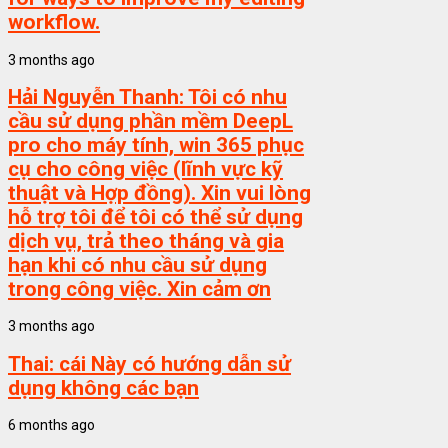
workflow.
3 months ago
Hải Nguyễn Thanh:
Tôi có nhu
cầu sử dụng phần mềm DeepL
pro cho máy tính, win 365 phục
cụ cho công việc (lĩnh vực kỹ
thuật và Hợp đồng). Xin vui lòng
hỗ trợ tôi để tôi có thể sử dụng
dịch vụ, trả theo tháng và gia
hạn khi có nhu cầu sử dụng
trong công việc. Xin cảm ơn
3 months ago
Thai:
cái Này có hướng dẫn sử
dụng không các bạn
6 months ago