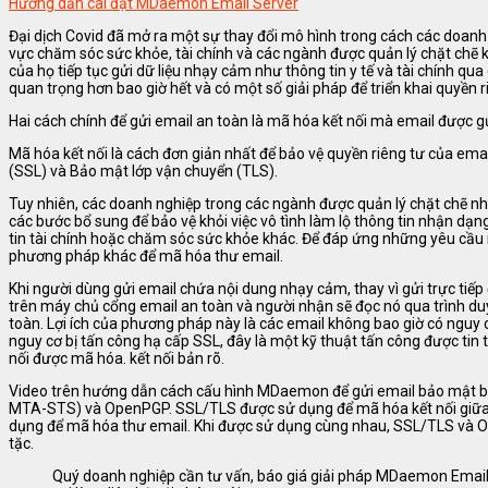
Hướng dẫn cài đặt MDaemon Email Server
Đại dịch Covid đã mở ra một sự thay đổi mô hình trong cách các doanh n
vực chăm sóc sức khỏe, tài chính và các ngành được quản lý chặt chẽ k
của họ tiếp tục gửi dữ liệu nhạy cảm như thông tin y tế và tài chính qu
quan trọng hơn bao giờ hết và có một số giải pháp để triển khai quyền
Hai cách chính để gửi email an toàn là mã hóa kết nối mà email được g
Mã hóa kết nối là cách đơn giản nhất để bảo vệ quyền riêng tư của em
(SSL) và Bảo mật lớp vận chuyển (TLS).
Tuy nhiên, các doanh nghiệp trong các ngành được quản lý chặt chẽ nh
các bước bổ sung để bảo vệ khỏi việc vô tình làm lộ thông tin nhận dạng 
tin tài chính hoặc chăm sóc sức khỏe khác. Để đáp ứng những yêu cầu
phương pháp khác để mã hóa thư email.
Khi người dùng gửi email chứa nội dung nhạy cảm, thay vì gửi trực tiế
trên máy chủ cổng email an toàn và người nhận sẽ đọc nó qua trình d
toàn. Lợi ích của phương pháp này là các email không bao giờ có nguy c
nguy cơ bị tấn công hạ cấp SSL, đây là một kỹ thuật tấn công được tin
nối được mã hóa. kết nối bản rõ.
Video trên hướng dẫn cách cấu hình MDaemon để gửi email bảo mật bằ
MTA-STS) và OpenPGP. SSL/TLS được sử dụng để mã hóa kết nối giữ
dụng để mã hóa thư email. Khi được sử dụng cùng nhau, SSL/TLS và O
tặc.
Quý doanh nghiệp cần tư vấn, báo giá giải pháp MDaemon Email