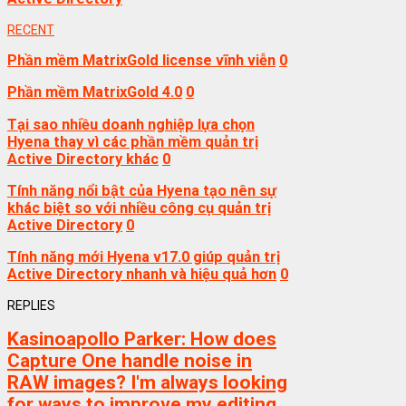
RECENT
Phần mềm MatrixGold license vĩnh viễn
0
Phần mềm MatrixGold 4.0
0
Tại sao nhiều doanh nghiệp lựa chọn
Hyena thay vì các phần mềm quản trị
Active Directory khác
0
Tính năng nổi bật của Hyena tạo nên sự
khác biệt so với nhiều công cụ quản trị
Active Directory
0
Tính năng mới Hyena v17.0 giúp quản trị
Active Directory nhanh và hiệu quả hơn
0
REPLIES
Kasinoapollo Parker:
How does
Capture One handle noise in
RAW images? I'm always looking
for ways to improve my editing