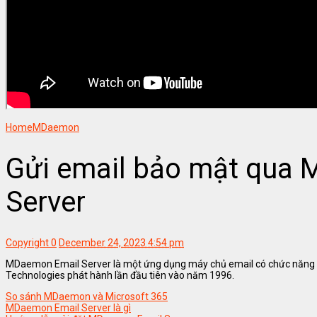
Home
MDaemon
Gửi email bảo mật qua
Server
Copyright
0
December 24, 2023 4:54 pm
MDaemon Email Server là một ứng dụng máy chủ email có chức năng
Technologies phát hành lần đầu tiên vào năm 1996.
So sánh MDaemon và Microsoft 365
MDaemon Email Server là gì