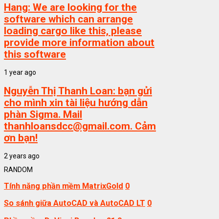
Hang:
We are looking for the
software which can arrange
loading cargo like this, please
provide more information about
this software
1 year ago
Nguyễn Thị Thanh Loan:
bạn gửi
cho mình xin tài liệu hướng dẫn
phàn Sigma. Mail
thanhloansdcc@gmail.com. Cảm
ơn bạn!
2 years ago
RANDOM
Tính năng phần mềm MatrixGold
0
So sánh giữa AutoCAD và AutoCAD LT
0