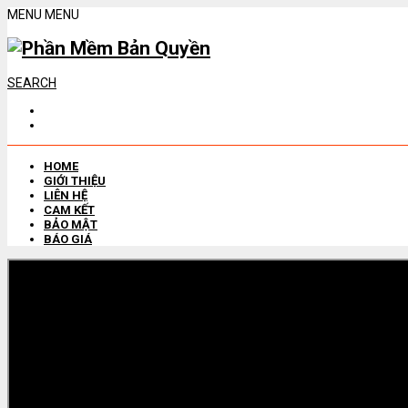
MENU
MENU
SEARCH
HOME
GIỚI THIỆU
LIÊN HỆ
CAM KẾT
BẢO MẬT
BÁO GIÁ