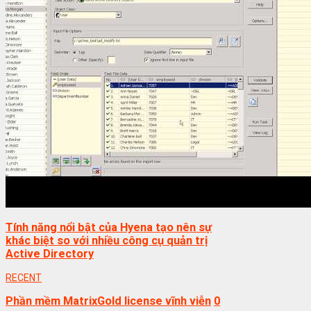
Tính năng nổi bật của Hyena tạo nên sự
khác biệt so với nhiều công cụ quản trị
Active Directory
RECENT
Phần mềm MatrixGold license vĩnh viễn
0