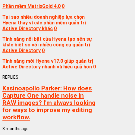
Phần mềm MatrixGold 4.0
0
Tại sao nhiều doanh nghiệp lựa chọn
Hyena thay vì các phần mềm quản trị
Active Directory khác
0
Tính năng nổi bật của Hyena tạo nên sự
khác biệt so với nhiều công cụ quản trị
Active Directory
0
Tính năng mới Hyena v17.0 giúp quản trị
Active Directory nhanh và hiệu quả hơn
0
REPLIES
Kasinoapollo Parker:
How does
Capture One handle noise in
RAW images? I'm always looking
for ways to improve my editing
workflow.
3 months ago