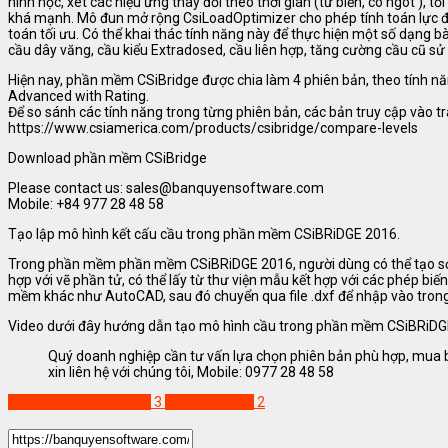
hình học, xét các hiệu ứng thay đổi theo thời gian (từ biến, co ngót ), tối
khá mạnh. Mô đun mở rộng CsiLoadOptimizer cho phép tính toán lực đi
toán tối ưu. Có thể khai thác tính năng này để thực hiện một số dạng bà
cầu dây văng, cầu kiểu Extradosed, cầu liên hợp, tăng cường cầu cũ sử
Hiện nay, phần mềm CSiBridge được chia làm 4 phiên bản, theo tính nă
Advanced with Rating.
Để so sánh các tính năng trong từng phiên bản, các bản truy cập vào tra
https://www.csiamerica.com/products/csibridge/compare-levels
Download phần mềm CSiBridge
Please contact us: sales@banquyensoftware.com
Mobile: +84 977 28 48 58
Tạo lập mô hình kết cấu cầu trong phần mềm CSiBRiDGE 2016.
Trong phần mềm phần mềm CSiBRiDGE 2016, người dùng có thể tạo sơ đồ
hợp với vẽ phần tử, có thể lấy từ thư viện mẫu kết hợp với các phép bi
mềm khác như AutoCAD, sau đó chuyển qua file .dxf để nhập vào tr
Video dưới đây hướng dẫn tạo mô hình cầu trong phần mềm CSiBRiD
Quý doanh nghiệp cần tư vấn lựa chọn phiên bản phù hợp, mua
xin liên hệ với chúng tôi, Mobile: 0977 28 48 58
Phần mềm CSI BRIDGE
3
csibridge-blog
2