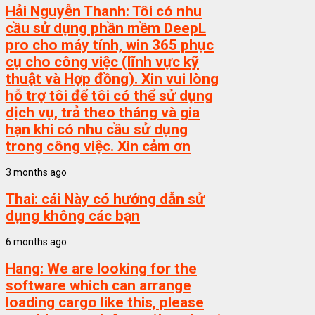
Hải Nguyễn Thanh:
Tôi có nhu
cầu sử dụng phần mềm DeepL
pro cho máy tính, win 365 phục
cụ cho công việc (lĩnh vực kỹ
thuật và Hợp đồng). Xin vui lòng
hỗ trợ tôi để tôi có thể sử dụng
dịch vụ, trả theo tháng và gia
hạn khi có nhu cầu sử dụng
trong công việc. Xin cảm ơn
3 months ago
Thai:
cái Này có hướng dẫn sử
dụng không các bạn
6 months ago
Hang:
We are looking for the
software which can arrange
loading cargo like this, please