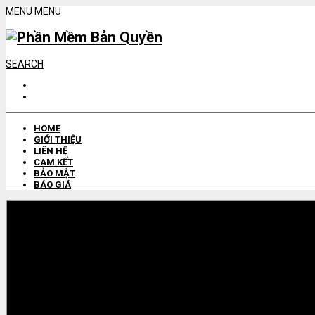
MENU
MENU
SEARCH
HOME
GIỚI THIỆU
LIÊN HỆ
CAM KẾT
BẢO MẬT
BÁO GIÁ