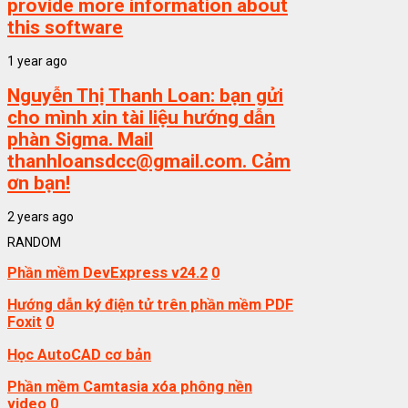
provide more information about
this software
1 year ago
Nguyễn Thị Thanh Loan:
bạn gửi
cho mình xin tài liệu hướng dẫn
phàn Sigma. Mail
thanhloansdcc@gmail.com. Cảm
ơn bạn!
2 years ago
RANDOM
Phần mềm DevExpress v24.2
0
Hướng dẫn ký điện tử trên phần mềm PDF
Foxit
0
Học AutoCAD cơ bản
Phần mềm Camtasia xóa phông nền
video
0