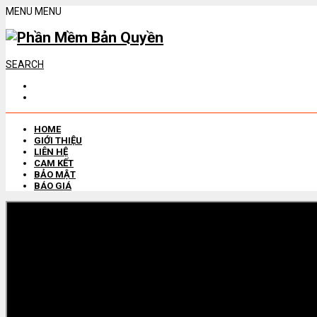
MENU
MENU
SEARCH
HOME
GIỚI THIỆU
LIÊN HỆ
CAM KẾT
BẢO MẬT
BÁO GIÁ