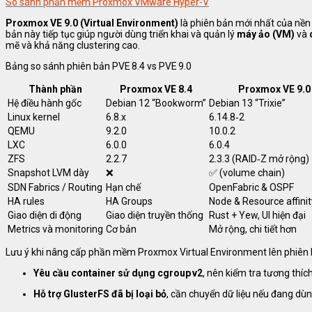
So sánh phần mềm Proxmox VMware Hyper-V
Proxmox VE 9.0 (Virtual Environment)
là phiên bản mới nhất của nề
bản này tiếp tục giúp người dùng triển khai và quản lý
máy ảo (VM)
và
mẽ và khả năng clustering cao.
Bảng so sánh phiên bản PVE 8.4 vs PVE 9.0
Thành phần
Proxmox VE 8.4
Proxmox VE 9.0
Hệ điều hành gốc
Debian 12 “Bookworm”
Debian 13 “Trixie”
Linux kernel
6.8.x
6.14.8‑2
QEMU
9.2.0
10.0.2
LXC
6.0.0
6.0.4
ZFS
2.2.7
2.3.3 (RAID‑Z mở rộng)
Snapshot LVM dày
❌
✅ (volume chain)
SDN Fabrics / Routing
Hạn chế
OpenFabric & OSPF
HA rules
HA Groups
Node & Resource affinit
Giao diện di động
Giao diện truyền thống
Rust + Yew, UI hiện đại
Metrics và monitoring
Cơ bản
Mở rộng, chi tiết hơn
Lưu ý khi nâng cấp phần mềm Proxmox Virtual Environment lên phiên 
Yêu cầu container sử dụng cgroup v2
, nên kiểm tra tương thíc
Hỗ trợ GlusterFS đã bị loại bỏ
, cần chuyển dữ liệu nếu đang dùn