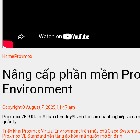
Home
Proxmox
Nâng cấp phần mềm Pro
Environment
Copyright
0
August 7, 2025 11:47 am
Proxmox VE 9.0 là một lựa chọn tuyệt vời cho các doanh nghiệp và cá
quản lý.
Triển khai Proxmox Virtual Environment trên máy chủ Cisco Systems 
Proxmox VE Standard nền tảng ảo hóa mã nguồn mở ổn định