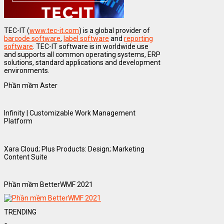
TEC-IT (
www.tec-it.com
) is a global provider of
barcode software
,
label software
and
reporting
software
. TEC-IT software is in worldwide use
and supports all common operating systems, ERP
solutions, standard applications and development
environments.
Phần mềm Aster
Infinity | Customizable Work Management
Platform
Xara Cloud; Plus Products: Design; Marketing
Content Suite
Phần mềm BetterWMF 2021
TRENDING