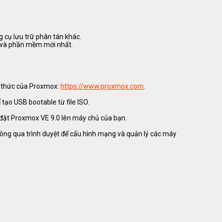
g cụ lưu trữ phân tán khác.
el và phần mềm mới nhất.
h thức của Proxmox:
https://www.proxmox.com
.
 tạo USB bootable từ file ISO.
 đặt Proxmox VE 9.0 lên máy chủ của bạn.
hông qua trình duyệt để cấu hình mạng và quản lý các máy