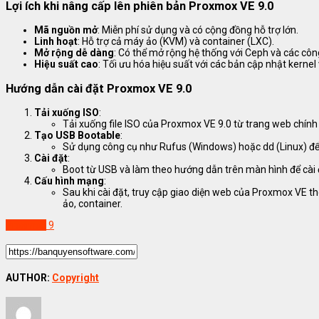
Lợi ích khi nâng cấp lên phiên bản Proxmox VE 9.0
Mã nguồn mở
: Miễn phí sử dụng và có cộng đồng hỗ trợ lớn.
Linh hoạt
: Hỗ trợ cả máy ảo (KVM) và container (LXC).
Mở rộng dễ dàng
: Có thể mở rộng hệ thống với Ceph và các côn
Hiệu suất cao
: Tối ưu hóa hiệu suất với các bản cập nhật kern
Hướng dẫn cài đặt Proxmox VE 9.0
Tải xuống ISO
:
Tải xuống file ISO của Proxmox VE 9.0 từ trang web chín
Tạo USB Bootable
:
Sử dụng công cụ như Rufus (Windows) hoặc
dd
(Linux) để
Cài đặt
:
Boot từ USB và làm theo hướng dẫn trên màn hình để cài
Cấu hình mạng
:
Sau khi cài đặt, truy cập giao diện web của Proxmox VE t
ảo, container.
Proxmox
9
AUTHOR:
Copyright