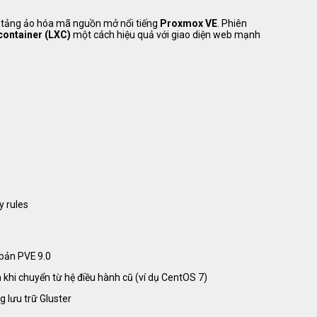
n tảng ảo hóa mã nguồn mở nổi tiếng
Proxmox VE
. Phiên
container (LXC)
một cách hiệu quả với giao diện web mạnh
y rules
bản PVE 9.0
h khi chuyển từ hệ điều hành cũ (ví dụ CentOS 7)
g lưu trữ Gluster