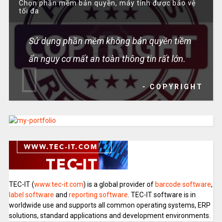
Chọn phần mềm bản quyền, máy tính được bảo vệ
tối đa
Sử dụng phần mềm không bản quyền tiềm
ẩn nguy cơ mất an toàn thông tin rất lớn.
- COPYRIGHT
TEC-IT (
www.tec-it.com
) is a global provider of
barcode software
,
label software
and
reporting software
. TEC-IT software is in
worldwide use and supports all common operating systems, ERP
solutions, standard applications and development environments.