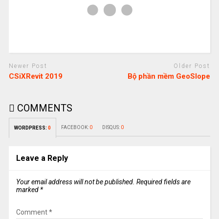
Newer Post
Older Post
CSiXRevit 2019
Bộ phần mềm GeoSlope
COMMENTS
FACEBOOK:
0
DISQUS:
0
WORDPRESS:
0
Leave a Reply
Your email address will not be published.
Required fields are
marked
*
Comment
*