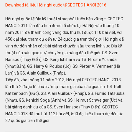
Download tài liệu Hội nghị quốc tế GEOTEC HANOI 2016
Hội nghị quốc tế Địa kỹ thuật vì sự phát triển bền vững – GEOTEC
HANOI 2011, lần đầu tiên được tổ chức tại Hà Nội vào tháng 10
năm 2011 đã thành công vang dội, thu hút được 110 bài viết, với
450 đại biểu tham dự đến từ 24 quốc gia trên thế giới. Hội nghị đã
vinh dự đón nhận các bài giảng chuyên sâu trong lĩnh vực Địa kỹ
thuật của sáu giáo sư/ chuyên gia hàng đầu thế giới: GS. Sven
Hansbo (Thụy Điển), GS. Kenji Ishihara và TS. Hiroshi Yoshida
(Nhật Bản), GS. Harry G. Poulos (Úc), GS. Pieter A. Vermeer (Hà
Lan) và GS. Alain Guilloux (Pháp).
Tiếp đó, vào tháng 11 năm 2013, Hội nghị GEOTEC HANOI 2013
lần thứ 2 được tổ chức với sự tham gia của các giáo sư: GS. Rolf
Katzenbach (Đức), GS. Alain Guilloux (Pháp), GS. Fumio Tatsuoka
(Nhật), GS. Kenichi Soga (Anh) và GS. Helmut Schweiger (Úc) và
bài giảng danh dự của GS. Sven Hansbo (Thụy Điển). GEOTEC
HANOI 2013 đã thu hút 112 bài viết, 500 đại biểu tham dự đến từ
27 quốc gia trên thế giới.