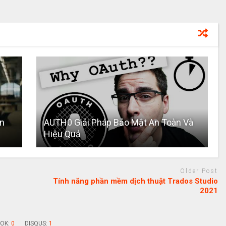
en
AUTH0 Giải Pháp Bảo Mật An Toàn Và
Hiệu Quả
Older Post
Tính năng phần mềm dịch thuật Trados Studio
2021
OK:
0
DISQUS:
1