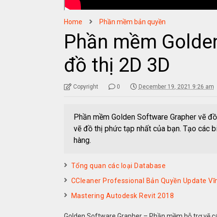
Home
Phần mềm bản quyền
Phần mềm Golden
đồ thị 2D 3D
Copyright
0
December 19, 2021 9:26 am
Phần mềm Golden Software Grapher vẽ đồ t
vẽ đồ thị phức tạp nhất của bạn. Tạo các biể
hàng.
Tổng quan các loại Database
CCleaner Professional Bản Quyền Update Vĩ
Mastering Autodesk Revit 2018
Golden Software Grapher – Phần mềm hỗ trợ vẽ các 