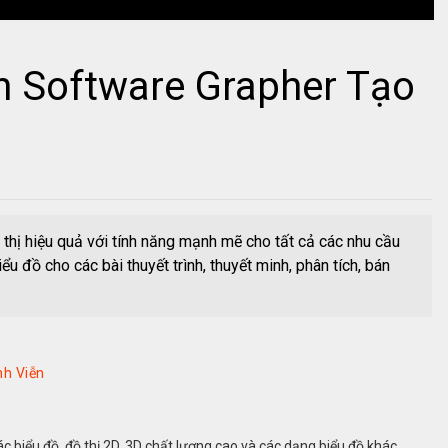
 Software Grapher Tạo
hị hiệu quả với tính năng mạnh mẽ cho tất cả các nhu cầu
u đồ cho các bài thuyết trình, thuyết minh, phân tích, bán
nh Viễn
biểu đồ, đồ thị 2D, 3D chất lượng cao và các dạng biểu đồ khác.