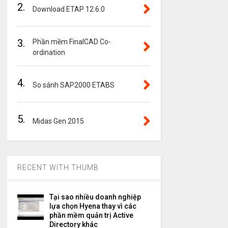
2.
Download ETAP 12.6.0
3.
Phần mềm FinalCAD Co-
ordination
4.
So sánh SAP2000 ETABS
5.
Midas Gen 2015
RECENT WITH THUMB
Tại sao nhiều doanh nghiệp
lựa chọn Hyena thay vì các
phần mềm quản trị Active
Directory khác