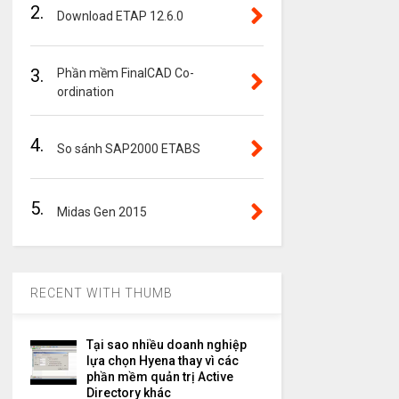
2.
Download ETAP 12.6.0
3.
Phần mềm FinalCAD Co-
ordination
4.
So sánh SAP2000 ETABS
5.
Midas Gen 2015
RECENT WITH THUMB
Tại sao nhiều doanh nghiệp
lựa chọn Hyena thay vì các
phần mềm quản trị Active
Directory khác