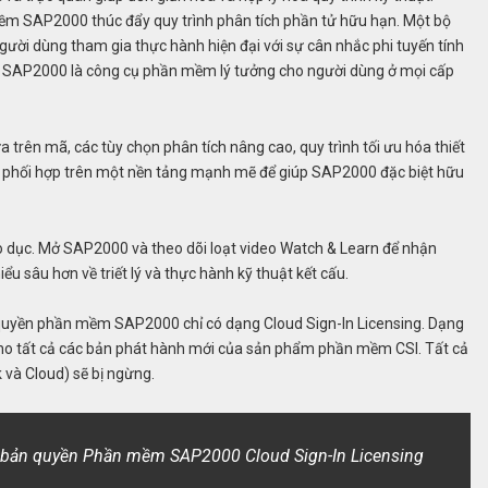
ềm SAP2000 thúc đẩy quy trình phân tích phần tử hữu hạn. Một bộ
gười dùng tham gia thực hành hiện đại với sự cân nhắc phi tuyến tính
uả, SAP2000 là công cụ phần mềm lý tưởng cho người dùng ở mọi cấp
 trên mã, các tùy chọn phân tích nâng cao, quy trình tối ưu hóa thiết
ợc phối hợp trên một nền tảng mạnh mẽ để giúp SAP2000 đặc biệt hữu
o dục. Mở SAP2000 và theo dõi loạt video Watch & Learn để nhận
sâu hơn về triết lý và thực hành kỹ thuật kết cấu.
 quyền phần mềm SAP2000 chỉ có dạng Cloud Sign-In Licensing. Dạng
o tất cả các bản phát hành mới của sản phẩm phần mềm CSI. Tất cả
 và Cloud) sẽ bị ngừng.
 bản quyền Phần mềm SAP2000 Cloud Sign-In Licensing