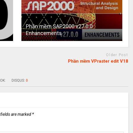
Phần mềm SAP2000 v27.0.0
Enhancements
Older Post
Phần mềm VPraster edit V18
OK:
DISQUS:
0
 fields are marked
*