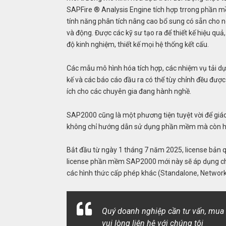
SAPFire ® Analysis Engine tích hợp trrong phần m
tính năng phân tích nâng cao bổ sung có sẵn cho n
và động. Được các kỹ sư tạo ra để thiết kế hiệu q
độ kinh nghiệm, thiết kế mọi hệ thống kết cấu.
Các mẫu mô hình hóa tích hợp, các nhiệm vụ tải dựa
kế và các báo cáo đầu ra có thể tùy chỉnh đều đư
ích cho các chuyên gia đang hành nghề.
SAP2000 cũng là một phương tiện tuyệt vời để giá
không chỉ hướng dẫn sử dụng phần mềm mà còn hiểu 
Bắt đầu từ ngày 1 tháng 7 năm 2025, license bản
license phần mềm SAP2000 mới này sẽ áp dụng ch
các hình thức cấp phép khác (Standalone, Network
Quý doanh nghiệp cần tư vấn, mua
vui lòng liên hệ với chúng tôi