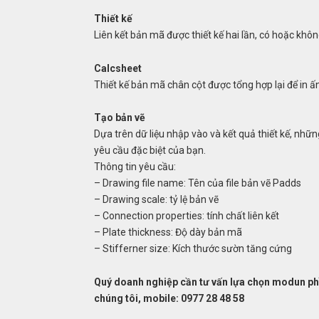
Thiết kế
Liên kết bản mã được thiết kế hai lần, có hoặc khô
Calcsheet
Thiết kế bản mã chân cột được tổng hợp lại để in ấ
Tạo bản vẽ
Dựa trên dữ liệu nhập vào và kết quả thiết kế, những
yêu cầu đặc biệt của bạn.
Thông tin yêu cầu:
– Drawing file name: Tên của file bản vẽ Padds
– Drawing scale: tỷ lệ bản vẽ
– Connection properties: tính chất liên kết
– Plate thickness: Độ dày bản mã
– Stifferner size: Kích thước sườn tăng cứng
Quý doanh nghiệp cần tư vấn lựa chọn modun p
chúng tôi, mobile: 0977 28 48 58