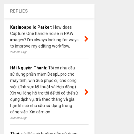
REPLIES
Kasinoapollo Parker:
How does
Capture One handle noise in RAW
images? I'm always looking for ways
to improve my editing workflow.
2 Months Ago
Hải Nguyễn Thanh:
Tôi có nhu cầu
sử dụng phần mềm DeepL pro cho
máy tính, win 365 phục cụ cho công
việc (lĩnh vực kỹ thuật và Hợp đồng).
Xin vui lòng hỗ trợ tôi để tôi có thể sử
dụng dịch vụ, trả theo tháng và gia
hạn khi có nhu cầu sử dụng trong
công việc. Xin cảm ơn
3 Months Ago
Thai:
cái Này có hướng dẫn sử dụng