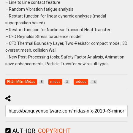
– Line to Line contact feature
– Random Vibration fatigue analysis
– Restart function for linear dynamic analyses (modal
superposition based)
– Restart function for Nonlinear Transient Heat Transfer
– CFD Reynolds Stress turbulence model
– CFD Thermal Boundary Layer, Two-Resistor compact model, 3D
overset mesh, collision Wall
– New Post-Processing tools: Safety Factor Analysis, Animation
save enhancements, Particle Transfer new result types
Phần Mềm Midas
midas
videos
5
3
16
AUTHOR:
COPYRIGHT