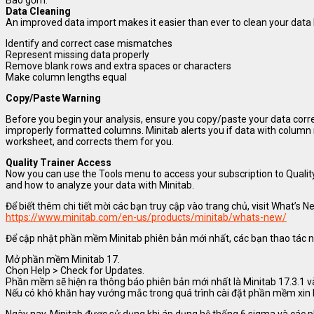
Bao gồm:
Data Cleaning
An improved data import makes it easier than ever to clean your data
Identify and correct case mismatches
Represent missing data properly
Remove blank rows and extra spaces or characters
Make column lengths equal
Copy/Paste Warning
Before you begin your analysis, ensure you copy/paste your data corr
improperly formatted columns. Minitab alerts you if data with colum
worksheet, and corrects them for you.
Quality Trainer Access
Now you can use the Tools menu to access your subscription to Quality 
and how to analyze your data with Minitab.
Để biết thêm chi tiết mời các bạn truy cập vào trang chủ, visit What’s N
https://www.minitab.com/en-us/products/minitab/whats-new/
Để cập nhật phần mềm Minitab phiên bản mới nhất, các bạn thao tác 
Mở phần mềm Minitab 17.
Chọn Help > Check for Updates.
Phần mềm sẽ hiện ra thông báo phiên bản mới nhất là Minitab 17.3.1 và
Nếu có khó khăn hay vướng mắc trong quá trình cài đặt phần mềm xin li