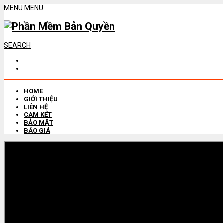
MENU
MENU
SEARCH
HOME
GIỚI THIỆU
LIÊN HỆ
CAM KẾT
BẢO MẬT
BÁO GIÁ