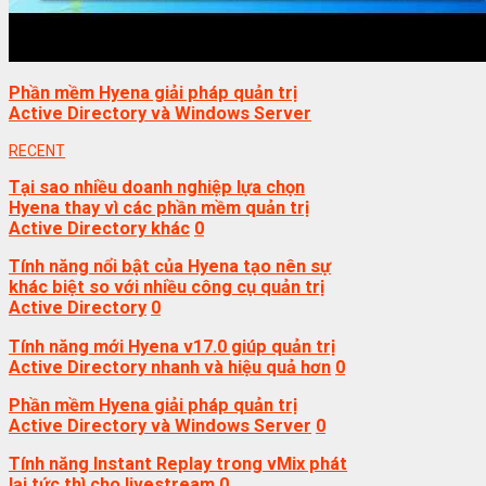
Phần mềm Hyena giải pháp quản trị
Active Directory và Windows Server
RECENT
Tại sao nhiều doanh nghiệp lựa chọn
Hyena thay vì các phần mềm quản trị
Active Directory khác
0
Tính năng nổi bật của Hyena tạo nên sự
khác biệt so với nhiều công cụ quản trị
Active Directory
0
Tính năng mới Hyena v17.0 giúp quản trị
Active Directory nhanh và hiệu quả hơn
0
Phần mềm Hyena giải pháp quản trị
Active Directory và Windows Server
0
Tính năng Instant Replay trong vMix phát
lại tức thì cho livestream
0