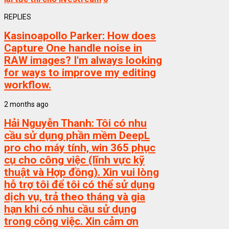
REPLIES
Kasinoapollo Parker:
How does
Capture One handle noise in
RAW images? I'm always looking
for ways to improve my editing
workflow.
2 months ago
Hải Nguyễn Thanh:
Tôi có nhu
cầu sử dụng phần mềm DeepL
pro cho máy tính, win 365 phục
cụ cho công việc (lĩnh vực kỹ
thuật và Hợp đồng). Xin vui lòng
hỗ trợ tôi để tôi có thể sử dụng
dịch vụ, trả theo tháng và gia
hạn khi có nhu cầu sử dụng
trong công việc. Xin cảm ơn