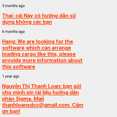
3 months ago
Thai:
cái Này có hướng dẫn sử
dụng không các bạn
6 months ago
Hang:
We are looking for the
software which can arrange
loading cargo like this, please
provide more information about
this software
1 year ago
Nguyễn Thị Thanh Loan:
bạn gửi
cho mình xin tài liệu hướng dẫn
phàn Sigma. Mail
thanhloansdcc@gmail.com. Cảm
ơn bạn!